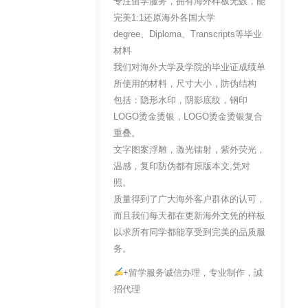
专注留学服务，拥有海外样板无数，能
完美1:1还原海外各国大学
degree、Diploma、Transcripts等毕业
材料
我们对海外大学及学院的毕业证成绩单
所使用的材料，尺寸大小，防伪结构
包括：隐形水印，阴影底纹，钢印
LOGO烫金烫银，LOGO烫金烫银复合
重叠。
文字图案浮雕，激光镭射，紫外荧光，
温感，复印防伪都有原版本文,凭对
照。
质量得到了广大海外客户群体的认可，
而且我们每天都在更新海外文凭的样板
以求所有同学都能享受到完美的品质服
务。
+留学服务诚信办理，专业制作，誠
招代理