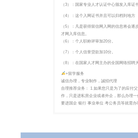
（3）：国家专业人才认证中心颁发入库证
（4）：这个入网证书并且可以归档到地方
（5）：凡是获得留信网入网的信息将会逐
才网入库信息。
（6）：个人职称评审加20分。
（7）：个人信誉贷款加10分。
（8）：在国家人才网主办的全国网络招聘大
+留学服务
诚信办理，专业制作，誠招代理
合理推荐业务： 1.如果您只是为了的应付
作，只是进私营企业或者外企，那么办理一份
要进国企 银行 事业单位 考公务员等就需