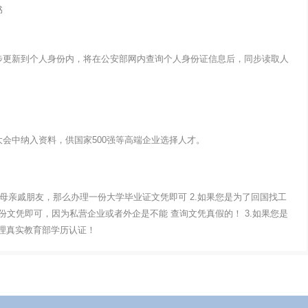
书
步更新到个人身份内，将在公安部网内查询个人身份证信息后，同步读取人
会中纳入资料，供国家500强等高端企业选择人才。
父母亲戚朋友，那么办理一份大学毕业证文凭即可 2.如果您是为了回国找工
文凭即可，因为私营企业或者外企是不能 查询文凭真假的！ 3.如果您是
办理真实教育部学历认证！