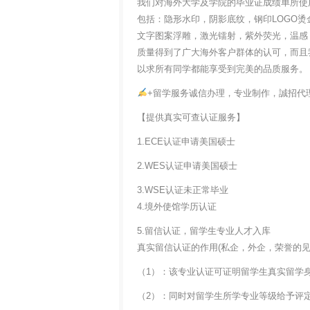
我们对海外大学及学院的毕业证成绩单所使
包括：隐形水印，阴影底纹，钢印LOGO烫
文字图案浮雕，激光镭射，紫外荧光，温感
质量得到了广大海外客户群体的认可，而且
以求所有同学都能享受到完美的品质服务。
+留学服务诚信办理，专业制作，誠招代
【提供真实可查认证服务】
1.ECE认证申请美国硕士
2.WES认证申请美国硕士
3.WSE认证未正常毕业
4.境外使馆学历认证
5.留信认证，留学生专业人才入库
真实留信认证的作用(私企，外企，荣誉的见证
（1）：该专业认证可证明留学生真实留学
（2）：同时对留学生所学专业等级给予评