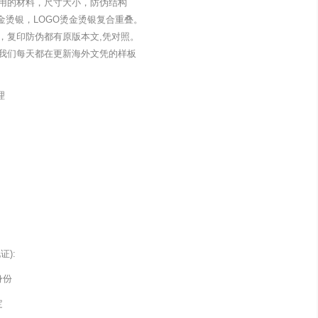
用的材料，尺寸大小，防伪结构
金烫银，LOGO烫金烫银复合重叠。
，复印防伪都有原版本文,凭对照。
我们每天都在更新海外文凭的样板
理
):
身份
定