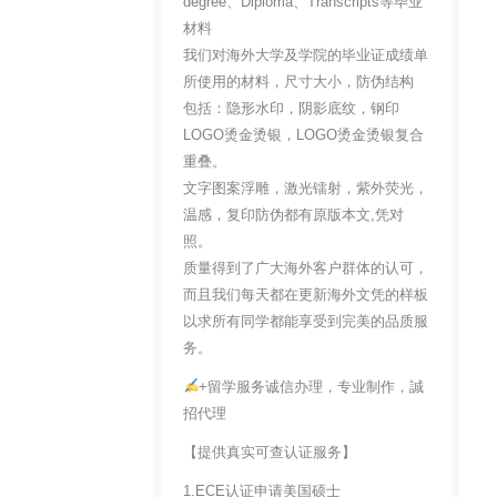
degree、Diploma、Transcripts等毕业
材料
我们对海外大学及学院的毕业证成绩单
所使用的材料，尺寸大小，防伪结构
包括：隐形水印，阴影底纹，钢印
LOGO烫金烫银，LOGO烫金烫银复合
重叠。
文字图案浮雕，激光镭射，紫外荧光，
温感，复印防伪都有原版本文,凭对
照。
质量得到了广大海外客户群体的认可，
而且我们每天都在更新海外文凭的样板
以求所有同学都能享受到完美的品质服
务。
+留学服务诚信办理，专业制作，誠
招代理
【提供真实可查认证服务】
1.ECE认证申请美国硕士