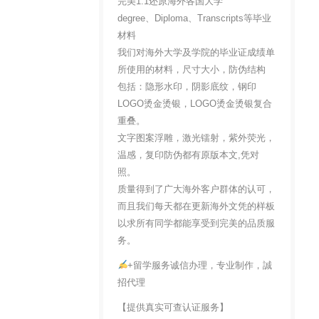
完美1:1还原海外各国大学
degree、Diploma、Transcripts等毕业
材料
我们对海外大学及学院的毕业证成绩单
所使用的材料，尺寸大小，防伪结构
包括：隐形水印，阴影底纹，钢印
LOGO烫金烫银，LOGO烫金烫银复合
重叠。
文字图案浮雕，激光镭射，紫外荧光，
温感，复印防伪都有原版本文,凭对
照。
质量得到了广大海外客户群体的认可，
而且我们每天都在更新海外文凭的样板
以求所有同学都能享受到完美的品质服
务。
+留学服务诚信办理，专业制作，誠
招代理
【提供真实可查认证服务】