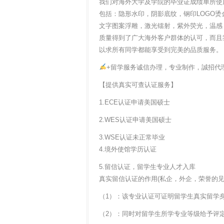
我们对海外大学及学院的毕业证成绩单所使
包括：隐形水印，阴影底纹，钢印LOGO烫
文字图案浮雕，激光镭射，紫外荧光，温感
质量得到了广大海外客户群体的认可，而且
以求所有同学都能享受到完美的品质服务。
+留学服务诚信办理，专业制作，誠招代
【提供真实可查认证服务】
1.ECE认证申请美国硕士
2.WES认证申请美国硕士
3.WSE认证未正常毕业
4.境外使馆学历认证
5.留信认证，留学生专业人才入库
真实留信认证的作用(私企，外企，荣誉的见证
（1）：该专业认证可证明留学生真实留学
（2）：同时对留学生所学专业等级给予评