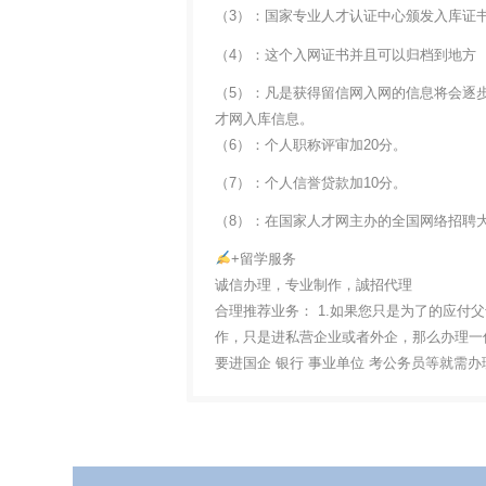
（3）：国家专业人才认证中心颁发入库证
（4）：这个入网证书并且可以归档到地方
（5）：凡是获得留信网入网的信息将会逐
才网入库信息。
（6）：个人职称评审加20分。
（7）：个人信誉贷款加10分。
（8）：在国家人才网主办的全国网络招聘大
+留学服务
诚信办理，专业制作，誠招代理
合理推荐业务： 1.如果您只是为了的应付
作，只是进私营企业或者外企，那么办理一份
要进国企 银行 事业单位 考公务员等就需