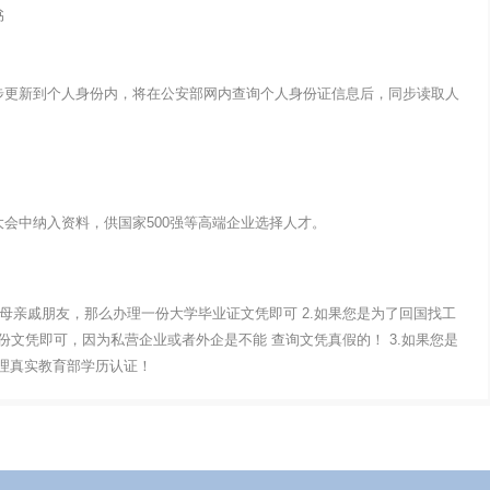
书
步更新到个人身份内，将在公安部网内查询个人身份证信息后，同步读取人
会中纳入资料，供国家500强等高端企业选择人才。
父母亲戚朋友，那么办理一份大学毕业证文凭即可 2.如果您是为了回国找工
文凭即可，因为私营企业或者外企是不能 查询文凭真假的！ 3.如果您是
办理真实教育部学历认证！