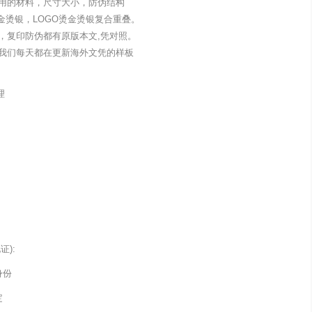
用的材料，尺寸大小，防伪结构
金烫银，LOGO烫金烫银复合重叠。
，复印防伪都有原版本文,凭对照。
我们每天都在更新海外文凭的样板
理
):
身份
定