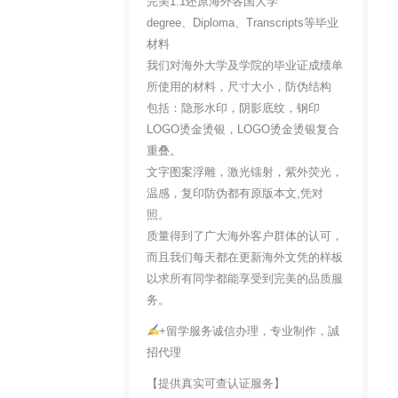
完美1:1还原海外各国大学
degree、Diploma、Transcripts等毕业
材料
我们对海外大学及学院的毕业证成绩单
所使用的材料，尺寸大小，防伪结构
包括：隐形水印，阴影底纹，钢印
LOGO烫金烫银，LOGO烫金烫银复合
重叠。
文字图案浮雕，激光镭射，紫外荧光，
温感，复印防伪都有原版本文,凭对
照。
质量得到了广大海外客户群体的认可，
而且我们每天都在更新海外文凭的样板
以求所有同学都能享受到完美的品质服
务。
+留学服务诚信办理，专业制作，誠
招代理
【提供真实可查认证服务】