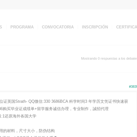
S
PROGRAMA
CONVOCATORIA
INSCRIPCIÓN
CERTIFIC
Mostrando 0 respuestas a los debate
#383
证英国Strath- QQ微信:330 3686BCA 科学时间3 年学历文凭证书快速获
3686购买毕业证成绩单+留学服务诚信办理，专业制作，誠招代理
:1还原海外各国大学
用的材料，尺寸大小，防伪结构