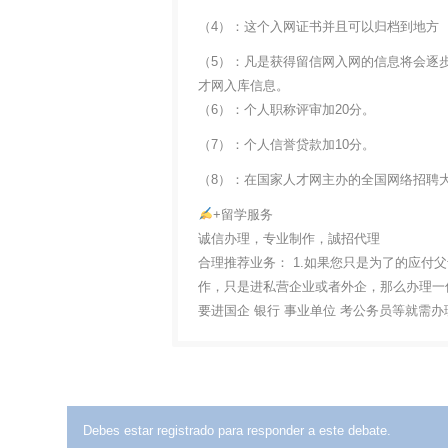
（4）：这个入网证书并且可以归档到地方
（5）：凡是获得留信网入网的信息将会逐
才网入库信息。
（6）：个人职称评审加20分。
（7）：个人信誉贷款加10分。
（8）：在国家人才网主办的全国网络招聘大
+留学服务
诚信办理，专业制作，誠招代理
合理推荐业务： 1.如果您只是为了的应付
作，只是进私营企业或者外企，那么办理一份
要进国企 银行 事业单位 考公务员等就需
Debes estar registrado para responder a este debate.