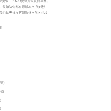
金烫银，LOGO烫金烫银复合重叠。
，复印防伪都有原版本文,凭对照。
我们每天都在更新海外文凭的样板
理
):
身份
定
书