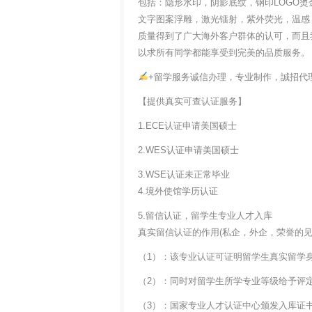
包括：隐形水印，阴影底纹，钢印LOGO烫
文字图案浮雕，激光镭射，紫外荧光，温感
质量得到了广大海外客户群体的认可，而且
以求所有同学都能享受到完美的品质服务。
+留学服务诚信办理，专业制作，誠招代
【提供真实可查认证服务】
1.ECE认证申请美国硕士
2.WES认证申请美国硕士
3.WSE认证未正常毕业
4.境外使馆学历认证
5.留信认证，留学生专业人才入库
真实留信认证的作用(私企，外企，荣誉的见证
（1）：该专业认证可证明留学生真实留学
（2）：同时对留学生所学专业等级给予评
（3）：国家专业人才认证中心颁发入库证