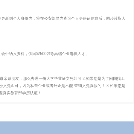
步更新到个人身份内，将在公安部网内查询个人身份证信息后，同步读取人
会中纳入资料，供国家500强等高端企业选择人才。
父母亲戚朋友，那么办理一份大学毕业证文凭即可 2.如果您是为了回国找工
文凭即可，因为私营企业或者外企是不能 查询文凭真假的！ 3.如果您是
办理真实教育部学历认证！