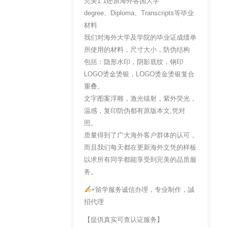
完美1:1还原海外各国大学
degree、Diploma、Transcripts等毕业
材料
我们对海外大学及学院的毕业证成绩单
所使用的材料，尺寸大小，防伪结构
包括：隐形水印，阴影底纹，钢印
LOGO烫金烫银，LOGO烫金烫银复合
重叠。
文字图案浮雕，激光镭射，紫外荧光，
温感，复印防伪都有原版本文,凭对
照。
质量得到了广大海外客户群体的认可，
而且我们每天都在更新海外文凭的样板
以求所有同学都能享受到完美的品质服
务。
+留学服务诚信办理，专业制作，誠
招代理
【提供真实可查认证服务】