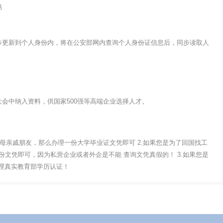
书
步更新到个人身份内，将在公安部网内查询个人身份证信息后，同步读取人
会中纳入资料，供国家500强等高端企业选择人才。
父母亲戚朋友，那么办理一份大学毕业证文凭即可 2.如果您是为了回国找工
文凭即可，因为私营企业或者外企是不能 查询文凭真假的！ 3.如果您是
办理真实教育部学历认证！