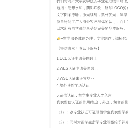
我们对海外大学及学院的毕业证成绩单所使
包括：隐形水印，阴影底纹，钢印LOGO烫
文字图案浮雕，激光镭射，紫外荧光，温感
质量得到了广大海外客户群体的认可，而且
以求所有同学都能享受到完美的品质服务。
+留学服务诚信办理，专业制作，誠招代
【提供真实可查认证服务】
1.ECE认证申请美国硕士
2.WES认证申请美国硕士
3.WSE认证未正常毕业
4.境外使馆学历认证
5.留信认证，留学生专业人才入库
真实留信认证的作用(私企，外企，荣誉的见证
（1）：该专业认证可证明留学生真实留学
（2）：同时对留学生所学专业等级给予评