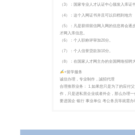
（3）：国家专业人才认证中心颁发入库证
（4）：这个入网证书并且可以归档到地方
（5）：凡是获得留信网入网的信息将会逐
才网入库信息。
（6）：个人职称评审加20分。
（7）：个人信誉贷款加10分。
（8）：在国家人才网主办的全国网络招聘大
+留学服务
诚信办理，专业制作，誠招代理
合理推荐业务： 1.如果您只是为了的应付
作，只是进私营企业或者外企，那么办理一份
要进国企 银行 事业单位 考公务员等就需