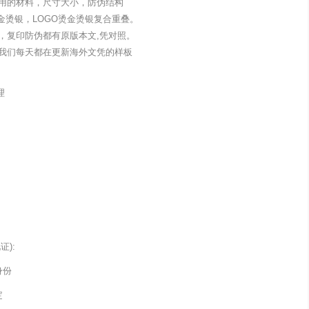
用的材料，尺寸大小，防伪结构
金烫银，LOGO烫金烫银复合重叠。
，复印防伪都有原版本文,凭对照。
我们每天都在更新海外文凭的样板
理
):
身份
定