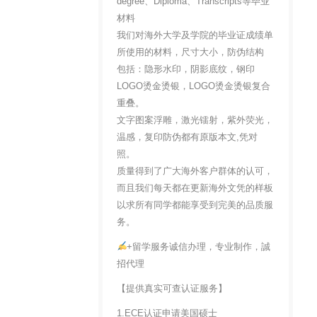
degree、Diploma、Transcripts等毕业
材料
我们对海外大学及学院的毕业证成绩单
所使用的材料，尺寸大小，防伪结构
包括：隐形水印，阴影底纹，钢印
LOGO烫金烫银，LOGO烫金烫银复合
重叠。
文字图案浮雕，激光镭射，紫外荧光，
温感，复印防伪都有原版本文,凭对
照。
质量得到了广大海外客户群体的认可，
而且我们每天都在更新海外文凭的样板
以求所有同学都能享受到完美的品质服
务。
+留学服务诚信办理，专业制作，誠
招代理
【提供真实可查认证服务】
1.ECE认证申请美国硕士