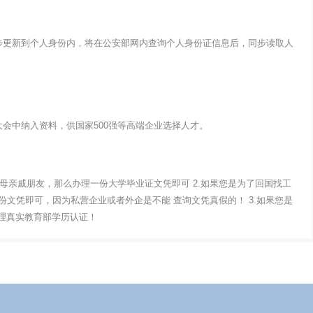
步更新到个人身份内，将在公安部网内查询个人身份证信息后，同步读取人
会中纳入资料，供国家500强等高端企业选择人才。
父母亲戚朋友，那么办理一份大学毕业证文凭即可 2.如果您是为了回国找工
文凭即可，因为私营企业或者外企是不能 查询文凭真假的！ 3.如果您是
办理真实教育部学历认证！