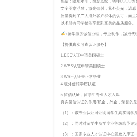
包括：隐形水印，阴影底纹，钢印LOGO烫
文字图案浮雕，激光镭射，紫外荧光，温感
质量得到了广大海外客户群体的认可，而且
以求所有同学都能享受到完美的品质服务。
+留学服务诚信办理，专业制作，誠招代
【提供真实可查认证服务】
1.ECE认证申请美国硕士
2.WES认证申请美国硕士
3.WSE认证未正常毕业
4.境外使馆学历认证
5.留信认证，留学生专业人才入库
真实留信认证的作用(私企，外企，荣誉的见证
（1）：该专业认证可证明留学生真实留学
（2）：同时对留学生所学专业等级给予评
（3）：国家专业人才认证中心颁发入库证