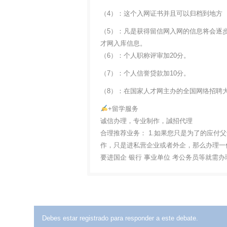
（4）：这个入网证书并且可以归档到地方
（5）：凡是获得留信网入网的信息将会逐
才网入库信息。
（6）：个人职称评审加20分。
（7）：个人信誉贷款加10分。
（8）：在国家人才网主办的全国网络招聘大
+留学服务
诚信办理，专业制作，誠招代理
合理推荐业务： 1.如果您只是为了的应付
作，只是进私营企业或者外企，那么办理一份
要进国企 银行 事业单位 考公务员等就需
Debes estar registrado para responder a este debate.