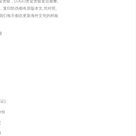
金烫银，LOGO烫金烫银复合重叠。
，复印防伪都有原版本文,凭对照。
我们每天都在更新海外文凭的样板
理
):
身份
定
书