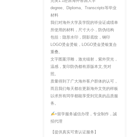
完美1:1还原海外各国大学
degree、Diploma、Transcripts等毕业
材料
我们对海外大学及学院的毕业证成绩单
所使用的材料，尺寸大小，防伪结构
包括：隐形水印，阴影底纹，钢印
LOGO烫金烫银，LOGO烫金烫银复合
重叠。
文字图案浮雕，激光镭射，紫外荧光，
温感，复印防伪都有原版本文,凭对
照。
质量得到了广大海外客户群体的认可，
而且我们每天都在更新海外文凭的样板
以求所有同学都能享受到完美的品质服
务。
+留学服务诚信办理，专业制作，誠
招代理
【提供真实可查认证服务】