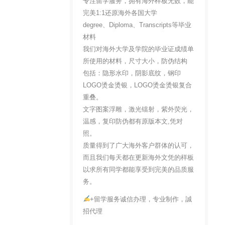
专注留学服务，拥有海外样板无数，能
完美1:1还原海外各国大学
degree、Diploma、Transcripts等毕业
材料
我们对海外大学及学院的毕业证成绩单
所使用的材料，尺寸大小，防伪结构
包括：隐形水印，阴影底纹，钢印
LOGO烫金烫银，LOGO烫金烫银复合
重叠。
文字图案浮雕，激光镭射，紫外荧光，
温感，复印防伪都有原版本文,凭对
照。
质量得到了广大海外客户群体的认可，
而且我们每天都在更新海外文凭的样板
以求所有同学都能享受到完美的品质服
务。
+留学服务诚信办理，专业制作，誠
招代理