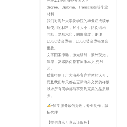
完美1:1还原海外各国大学
degree、Diploma、Transcripts等毕业
材料
我们对海外大学及学院的毕业证成绩单
所使用的材料，尺寸大小，防伪结构
包括：隐形水印，阴影底纹，钢印
LOGO烫金烫银，LOGO烫金烫银复合
重叠。
文字图案浮雕，激光镭射，紫外荧光，
温感，复印防伪都有原版本文,凭对
照。
质量得到了广大海外客户群体的认可，
而且我们每天都在更新海外文凭的样板
以求所有同学都能享受到完美的品质服
务。
+留学服务诚信办理，专业制作，誠
招代理
【提供真实可查认证服务】