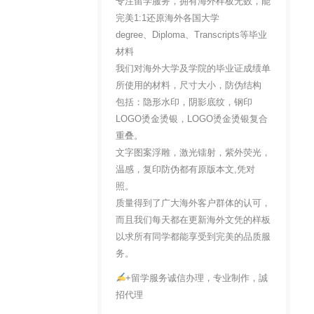
专注留学服务，拥有海外样板无数，能
完美1:1还原海外各国大学
degree、Diploma、Transcripts等毕业
材料
我们对海外大学及学院的毕业证成绩单
所使用的材料，尺寸大小，防伪结构
包括：隐形水印，阴影底纹，钢印
LOGO烫金烫银，LOGO烫金烫银复合
重叠。
文字图案浮雕，激光镭射，紫外荧光，
温感，复印防伪都有原版本文,凭对
照。
质量得到了广大海外客户群体的认可，
而且我们每天都在更新海外文凭的样板
以求所有同学都能享受到完美的品质服
务。
+留学服务诚信办理，专业制作，誠
招代理