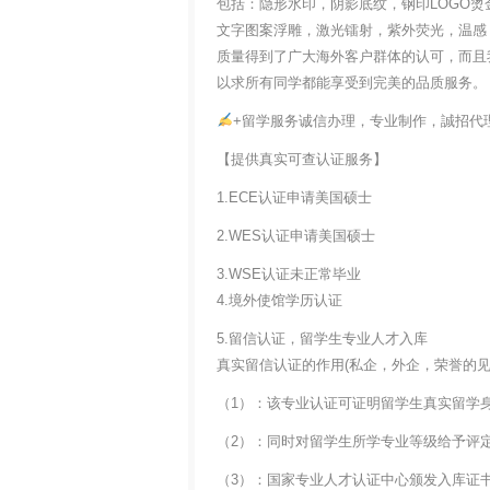
包括：隐形水印，阴影底纹，钢印LOGO烫
文字图案浮雕，激光镭射，紫外荧光，温感
质量得到了广大海外客户群体的认可，而且
以求所有同学都能享受到完美的品质服务。
+留学服务诚信办理，专业制作，誠招代
【提供真实可查认证服务】
1.ECE认证申请美国硕士
2.WES认证申请美国硕士
3.WSE认证未正常毕业
4.境外使馆学历认证
5.留信认证，留学生专业人才入库
真实留信认证的作用(私企，外企，荣誉的见证
（1）：该专业认证可证明留学生真实留学
（2）：同时对留学生所学专业等级给予评
（3）：国家专业人才认证中心颁发入库证