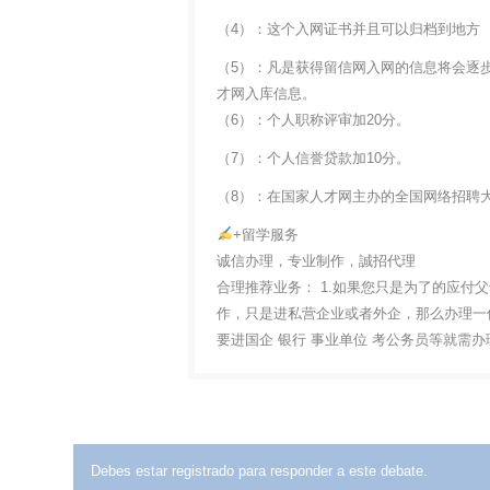
（4）：这个入网证书并且可以归档到地方
（5）：凡是获得留信网入网的信息将会逐
才网入库信息。
（6）：个人职称评审加20分。
（7）：个人信誉贷款加10分。
（8）：在国家人才网主办的全国网络招聘大
+留学服务
诚信办理，专业制作，誠招代理
合理推荐业务： 1.如果您只是为了的应付
作，只是进私营企业或者外企，那么办理一份
要进国企 银行 事业单位 考公务员等就需
Debes estar registrado para responder a este debate.