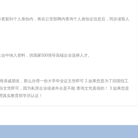
步更新到个人身份内，将在公安部网内查询个人身份证信息后，同步读取人
会中纳入资料，供国家500强等高端企业选择人才。
父母亲戚朋友，那么办理一份大学毕业证文凭即可 2.如果您是为了回国找工
文凭即可，因为私营企业或者外企是不能 查询文凭真假的！ 3.如果您是
办理真实教育部学历认证！