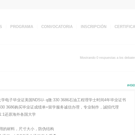
S
PROGRAMA
CONVOCATORIA
INSCRIPCIÓN
CERTIFIC
Mostrando 0 respuestas a los debate
#496
子毕业证美国NDSU- q微:330 3686石油工程理学士时间4年毕业证书
30 3686购买毕业证成绩单+留学服务诚信办理，专业制作，誠招代理
:1还原海外各国大学
用的材料，尺寸大小，防伪结构