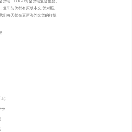
金烫银，LOGO烫金烫银复合重叠。
，复印防伪都有原版本文,凭对照。
我们每天都在更新海外文凭的样板
理
):
身份
定
书