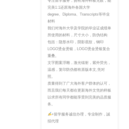
专注留学服务，拥有海外样板无数，能
完美1:1还原海外各国大学
degree、Diploma、Transcripts等毕业
材料
我们对海外大学及学院的毕业证成绩单
所使用的材料，尺寸大小，防伪结构
包括：隐形水印，阴影底纹，钢印
LOGO烫金烫银，LOGO烫金烫银复合
重叠。
文字图案浮雕，激光镭射，紫外荧光，
温感，复印防伪都有原版本文,凭对
照。
质量得到了广大海外客户群体的认可，
而且我们每天都在更新海外文凭的样板
以求所有同学都能享受到完美的品质服
务。
+留学服务诚信办理，专业制作，誠
招代理