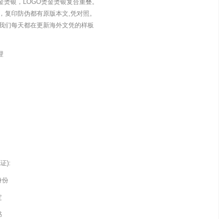
金烫银，LOGO烫金烫银复合重叠。
，复印防伪都有原版本文,凭对照。
我们每天都在更新海外文凭的样板
理
):
身份
定
书