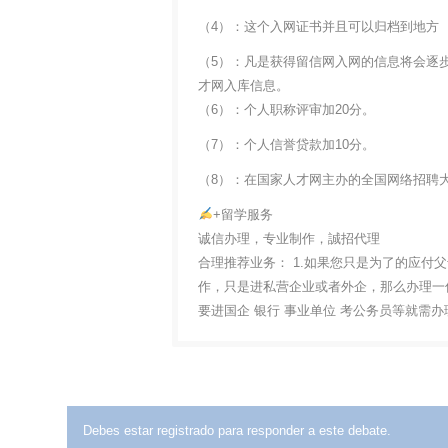
（4）：这个入网证书并且可以归档到地方
（5）：凡是获得留信网入网的信息将会逐
才网入库信息。
（6）：个人职称评审加20分。
（7）：个人信誉贷款加10分。
（8）：在国家人才网主办的全国网络招聘大
+留学服务
诚信办理，专业制作，誠招代理
合理推荐业务： 1.如果您只是为了的应付
作，只是进私营企业或者外企，那么办理一份
要进国企 银行 事业单位 考公务员等就需
Debes estar registrado para responder a este debate.