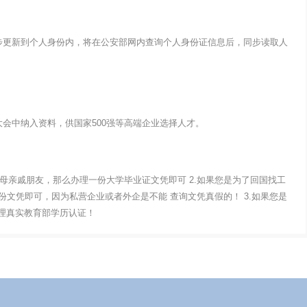
步更新到个人身份内，将在公安部网内查询个人身份证信息后，同步读取人
会中纳入资料，供国家500强等高端企业选择人才。
父母亲戚朋友，那么办理一份大学毕业证文凭即可 2.如果您是为了回国找工
文凭即可，因为私营企业或者外企是不能 查询文凭真假的！ 3.如果您是
办理真实教育部学历认证！