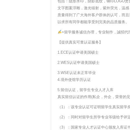
包括：隐形水印，阴影底纹，钢印LOGO烫
文字图案浮雕，激光镭射，紫外荧光，温感
质量得到了广大海外客户群体的认可，而且
以求所有同学都能享受到完美的品质服务。
+留学服务诚信办理，专业制作，誠招代
【提供真实可查认证服务】
1.ECE认证申请美国硕士
2.WES认证申请美国硕士
3.WSE认证未正常毕业
4.境外使馆学历认证
5.留信认证，留学生专业人才入库
真实留信认证的作用(私企，外企，荣誉的见证
（1）：该专业认证可证明留学生真实留学
（2）：同时对留学生所学专业等级给予评
（3）：国家专业人才认证中心颁发入库证