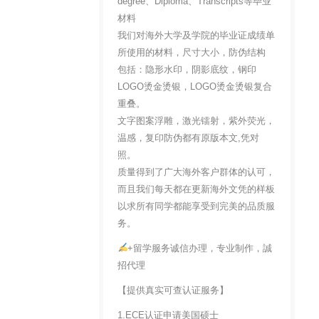
degree、Diploma、Transcripts等毕业
材料
我们对海外大学及学院的毕业证成绩单
所使用的材料，尺寸大小，防伪结构
包括：隐形水印，阴影底纹，钢印
LOGO烫金烫银，LOGO烫金烫银复合
重叠。
文字图案浮雕，激光镭射，紫外荧光，
温感，复印防伪都有原版本文,凭对
照。
质量得到了广大海外客户群体的认可，
而且我们每天都在更新海外文凭的样板
以求所有同学都能享受到完美的品质服
务。
+留学服务诚信办理，专业制作，誠
招代理
【提供真实可查认证服务】
1.ECE认证申请美国硕士