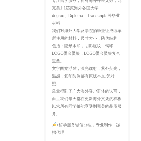
专注留学服务，拥有海外样板无数，能
完美1:1还原海外各国大学
degree、Diploma、Transcripts等毕业
材料
我们对海外大学及学院的毕业证成绩单
所使用的材料，尺寸大小，防伪结构
包括：隐形水印，阴影底纹，钢印
LOGO烫金烫银，LOGO烫金烫银复合
重叠。
文字图案浮雕，激光镭射，紫外荧光，
温感，复印防伪都有原版本文,凭对
照。
质量得到了广大海外客户群体的认可，
而且我们每天都在更新海外文凭的样板
以求所有同学都能享受到完美的品质服
务。
+留学服务诚信办理，专业制作，誠
招代理