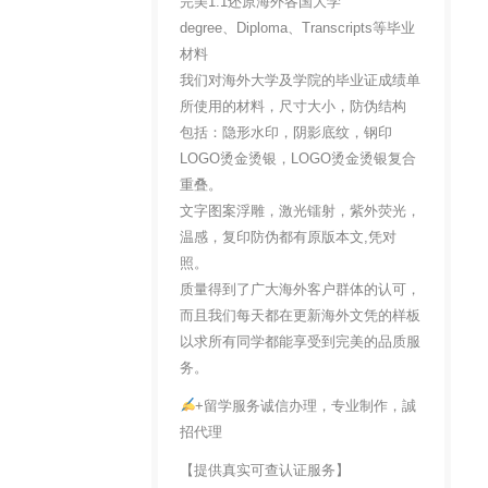
完美1:1还原海外各国大学
degree、Diploma、Transcripts等毕业
材料
我们对海外大学及学院的毕业证成绩单
所使用的材料，尺寸大小，防伪结构
包括：隐形水印，阴影底纹，钢印
LOGO烫金烫银，LOGO烫金烫银复合
重叠。
文字图案浮雕，激光镭射，紫外荧光，
温感，复印防伪都有原版本文,凭对
照。
质量得到了广大海外客户群体的认可，
而且我们每天都在更新海外文凭的样板
以求所有同学都能享受到完美的品质服
务。
+留学服务诚信办理，专业制作，誠
招代理
【提供真实可查认证服务】