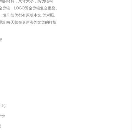
用的材料，尺寸大小，防伪结构
金烫银，LOGO烫金烫银复合重叠。
，复印防伪都有原版本文,凭对照。
我们每天都在更新海外文凭的样板
理
):
身份
定