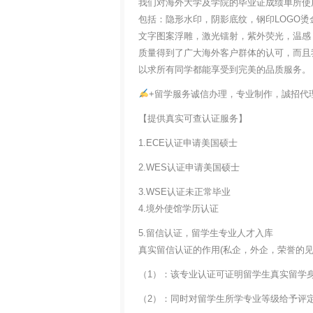
我们对海外大学及学院的毕业证成绩单所使
包括：隐形水印，阴影底纹，钢印LOGO烫
文字图案浮雕，激光镭射，紫外荧光，温感
质量得到了广大海外客户群体的认可，而且
以求所有同学都能享受到完美的品质服务。
+留学服务诚信办理，专业制作，誠招代
【提供真实可查认证服务】
1.ECE认证申请美国硕士
2.WES认证申请美国硕士
3.WSE认证未正常毕业
4.境外使馆学历认证
5.留信认证，留学生专业人才入库
真实留信认证的作用(私企，外企，荣誉的见证
（1）：该专业认证可证明留学生真实留学
（2）：同时对留学生所学专业等级给予评