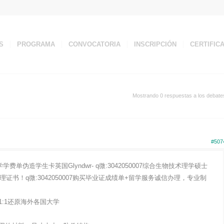
S
PROGRAMA
CONVOCATORIA
INSCRIPCIÓN
CERTIFIC
Mostrando 0 respuestas a los debate
#507
伪造学生卡英国Glyndwr- q微:3042050007综合生物技术理学硕士
证书！q微:3042050007购买毕业证成绩单+留学服务诚信办理，专业制
:1还原海外各国大学