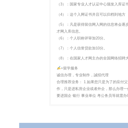
（3）：国家专业人才认证中心颁发入库证
（4）：这个入网证书并且可以归档到地方
（5）：凡是获得留信网入网的信息将会逐
才网入库信息。
（6）：个人职称评审加20分。
（7）：个人信誉贷款加10分。
（8）：在国家人才网主办的全国网络招聘大
+留学服务
诚信办理，专业制作，誠招代理
合理推荐业务： 1.如果您只是为了的应付
作，只是进私营企业或者外企，那么办理一份
要进国企 银行 事业单位 考公务员等就需