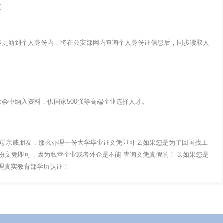
书
步更新到个人身份内，将在公安部网内查询个人身份证信息后，同步读取人
会中纳入资料，供国家500强等高端企业选择人才。
父母亲戚朋友，那么办理一份大学毕业证文凭即可 2.如果您是为了回国找工
文凭即可，因为私营企业或者外企是不能 查询文凭真假的！ 3.如果您是
办理真实教育部学历认证！