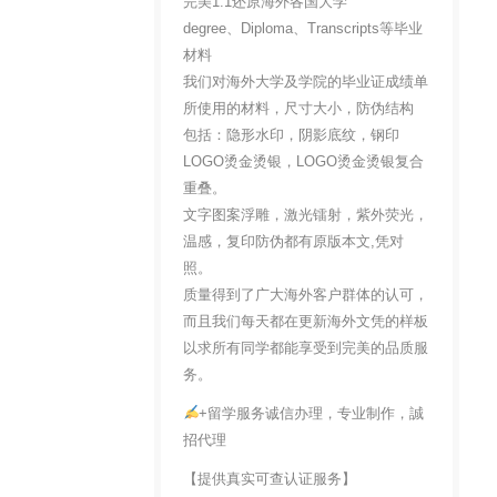
完美1:1还原海外各国大学
degree、Diploma、Transcripts等毕业
材料
我们对海外大学及学院的毕业证成绩单
所使用的材料，尺寸大小，防伪结构
包括：隐形水印，阴影底纹，钢印
LOGO烫金烫银，LOGO烫金烫银复合
重叠。
文字图案浮雕，激光镭射，紫外荧光，
温感，复印防伪都有原版本文,凭对
照。
质量得到了广大海外客户群体的认可，
而且我们每天都在更新海外文凭的样板
以求所有同学都能享受到完美的品质服
务。
+留学服务诚信办理，专业制作，誠
招代理
【提供真实可查认证服务】