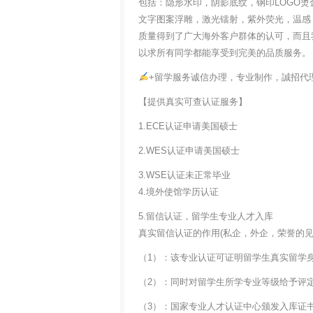
包括：隐形水印，阴影底纹，钢印LOGO烫
文字图案浮雕，激光镭射，紫外荧光，温感
质量得到了广大海外客户群体的认可，而且
以求所有同学都能享受到完美的品质服务。
+留学服务诚信办理，专业制作，誠招代
【提供真实可查认证服务】
1.ECE认证申请美国硕士
2.WES认证申请美国硕士
3.WSE认证未正常毕业
4.境外使馆学历认证
5.留信认证，留学生专业人才入库
真实留信认证的作用(私企，外企，荣誉的见证
（1）：该专业认证可证明留学生真实留学
（2）：同时对留学生所学专业等级给予评
（3）：国家专业人才认证中心颁发入库证