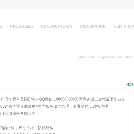
S
PROGRAMA
CONVOCATORIA
INSCRIPCIÓN
CERTIFIC
Mostrando 0 respuestas a los debate
#575
假学费单美国EMU- QQ微信:1986543008国际商务硕士文凭证书毕业文
543008购买毕业证成绩单+留学服务诚信办理，专业制作，誠招代理
:1还原海外各国大学
用的材料，尺寸大小，防伪结构