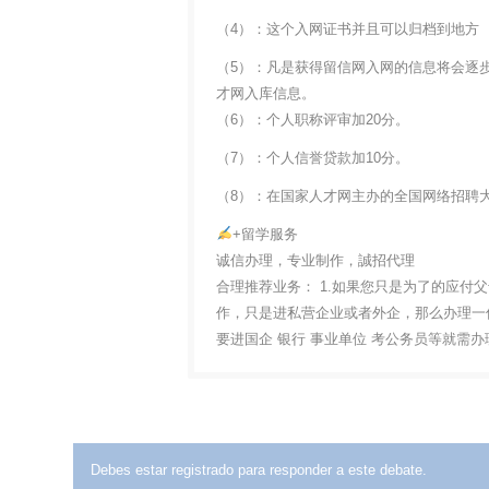
（4）：这个入网证书并且可以归档到地方
（5）：凡是获得留信网入网的信息将会逐
才网入库信息。
（6）：个人职称评审加20分。
（7）：个人信誉贷款加10分。
（8）：在国家人才网主办的全国网络招聘大
+留学服务
诚信办理，专业制作，誠招代理
合理推荐业务： 1.如果您只是为了的应付
作，只是进私营企业或者外企，那么办理一份
要进国企 银行 事业单位 考公务员等就需
Debes estar registrado para responder a este debate.