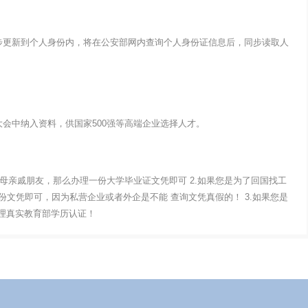
步更新到个人身份内，将在公安部网内查询个人身份证信息后，同步读取人
会中纳入资料，供国家500强等高端企业选择人才。
父母亲戚朋友，那么办理一份大学毕业证文凭即可 2.如果您是为了回国找工
文凭即可，因为私营企业或者外企是不能 查询文凭真假的！ 3.如果您是
办理真实教育部学历认证！