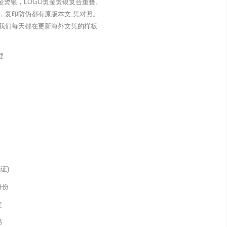
金烫银，LOGO烫金烫银复合重叠。
，复印防伪都有原版本文,凭对照。
我们每天都在更新海外文凭的样板
理
):
身份
定
书