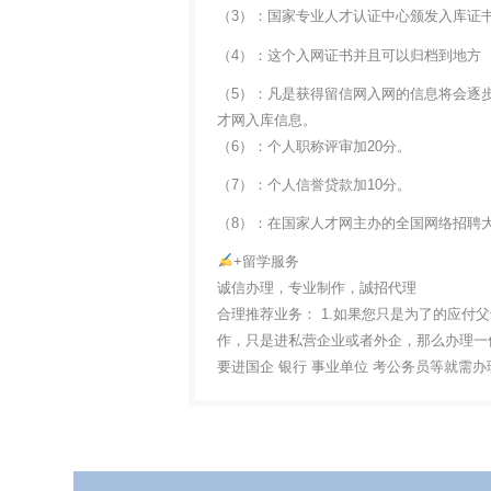
（3）：国家专业人才认证中心颁发入库证
（4）：这个入网证书并且可以归档到地方
（5）：凡是获得留信网入网的信息将会逐
才网入库信息。
（6）：个人职称评审加20分。
（7）：个人信誉贷款加10分。
（8）：在国家人才网主办的全国网络招聘大
+留学服务
诚信办理，专业制作，誠招代理
合理推荐业务： 1.如果您只是为了的应付
作，只是进私营企业或者外企，那么办理一份
要进国企 银行 事业单位 考公务员等就需