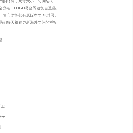
用的材料，尺寸大小，防伪结构
金烫银，LOGO烫金烫银复合重叠。
，复印防伪都有原版本文,凭对照。
我们每天都在更新海外文凭的样板
理
):
身份
定