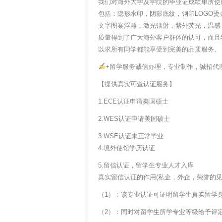
我们对海外大学及学院的毕业证成绩单所使
包括：隐形水印，阴影底纹，钢印LOGO烫
文字图案浮雕，激光镭射，紫外荧光，温感
质量得到了广大海外客户群体的认可，而且
以求所有同学都能享受到完美的品质服务。
+留学服务诚信办理，专业制作，誠招代
【提供真实可查认证服务】
1.ECE认证申请美国硕士
2.WES认证申请美国硕士
3.WSE认证未正常毕业
4.境外使馆学历认证
5.留信认证，留学生专业人才入库
真实留信认证的作用(私企，外企，荣誉的见证
（1）：该专业认证可证明留学生真实留学
（2）：同时对留学生所学专业等级给予评