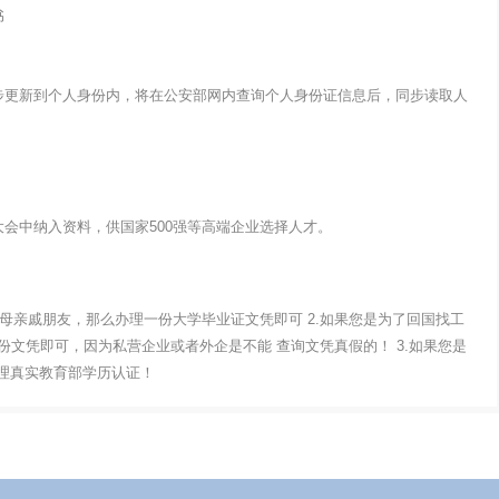
书
步更新到个人身份内，将在公安部网内查询个人身份证信息后，同步读取人
会中纳入资料，供国家500强等高端企业选择人才。
父母亲戚朋友，那么办理一份大学毕业证文凭即可 2.如果您是为了回国找工
文凭即可，因为私营企业或者外企是不能 查询文凭真假的！ 3.如果您是
办理真实教育部学历认证！