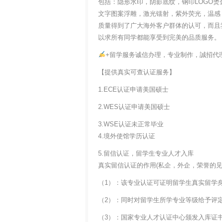
包括：隐形水印，阴影底纹，钢印LOGO烫
文字图案浮雕，激光镭射，紫外荧光，温感
质量得到了广大海外客户群体的认可，而且
以求所有同学都能享受到完美的品质服务。
+留学服务诚信办理，专业制作，誠招代
【提供真实可查认证服务】
1.ECE认证申请美国硕士
2.WES认证申请美国硕士
3.WSE认证未正常毕业
4.境外使馆学历认证
5.留信认证，留学生专业人才入库
真实留信认证的作用(私企，外企，荣誉的见证
（1）：该专业认证可证明留学生真实留学
（2）：同时对留学生所学专业等级给予评
（3）：国家专业人才认证中心颁发入库证