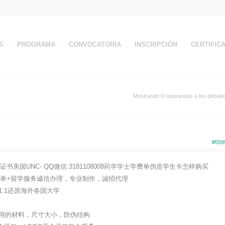
S
PROGRAMA
CONVOCATORIA
INSCRIPCIÓN
CERTIFIC
Mostrando 0 respuestas a los debate
#559
美国UNC- QQ微信:3181108008药学学士学费单伪造学生卡怎样购买
证成绩单+留学服务诚信办理，专业制作，誠招代理
:1还原海外各国大学
用的材料，尺寸大小，防伪结构