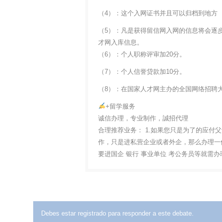
（4）：这个入网证书并且可以归档到地方
（5）：凡是获得留信网入网的信息将会逐
才网入库信息。
（6）：个人职称评审加20分。
（7）：个人信誉贷款加10分。
（8）：在国家人才网主办的全国网络招聘大
+留学服务
诚信办理，专业制作，誠招代理
合理推荐业务： 1.如果您只是为了的应付
作，只是进私营企业或者外企，那么办理一份
要进国企 银行 事业单位 考公务员等就需
Debes estar registrado para responder a este debate.