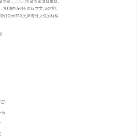
金烫银，LOGO烫金烫银复合重叠。
，复印防伪都有原版本文,凭对照。
我们每天都在更新海外文凭的样板
理
):
身份
定
书