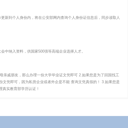
步更新到个人身份内，将在公安部网内查询个人身份证信息后，同步读取人
会中纳入资料，供国家500强等高端企业选择人才。
父母亲戚朋友，那么办理一份大学毕业证文凭即可 2.如果您是为了回国找工
文凭即可，因为私营企业或者外企是不能 查询文凭真假的！ 3.如果您是
办理真实教育部学历认证！