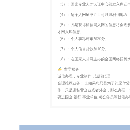
（3）：国家专业人才认证中心颁发入库证
（4）：这个入网证书并且可以归档到地方
（5）：凡是获得留信网入网的信息将会逐
才网入库信息。
（6）：个人职称评审加20分。
（7）：个人信誉贷款加10分。
（8）：在国家人才网主办的全国网络招聘大
+留学服务
诚信办理，专业制作，誠招代理
合理推荐业务： 1.如果您只是为了的应付
作，只是进私营企业或者外企，那么办理一份
要进国企 银行 事业单位 考公务员等就需