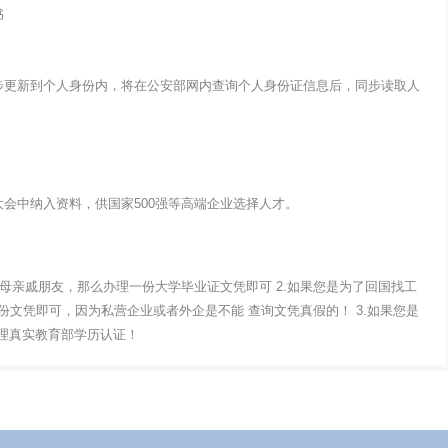
书
步更新到个人身份内，将在公安部网内查询个人身份证信息后，同步读取人
会中纳入资料，供国家500强等高端企业选择人才。
父母亲戚朋友，那么办理一份大学毕业证文凭即可 2.如果您是为了回国找工
文凭即可，因为私营企业或者外企是不能 查询文凭真假的！ 3.如果您是
办理真实教育部学历认证！