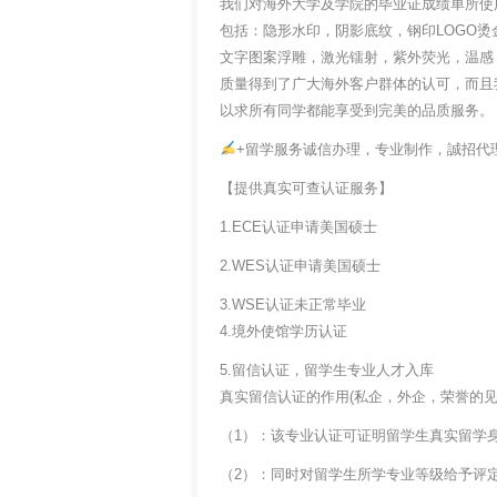
我们对海外大学及学院的毕业证成绩单所使
包括：隐形水印，阴影底纹，钢印LOGO烫
文字图案浮雕，激光镭射，紫外荧光，温感
质量得到了广大海外客户群体的认可，而且
以求所有同学都能享受到完美的品质服务。
+留学服务诚信办理，专业制作，誠招代
【提供真实可查认证服务】
1.ECE认证申请美国硕士
2.WES认证申请美国硕士
3.WSE认证未正常毕业
4.境外使馆学历认证
5.留信认证，留学生专业人才入库
真实留信认证的作用(私企，外企，荣誉的见证
（1）：该专业认证可证明留学生真实留学
（2）：同时对留学生所学专业等级给予评