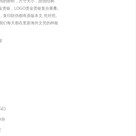
用的材料，尺寸大小，防伪结构
金烫银，LOGO烫金烫银复合重叠。
，复印防伪都有原版本文,凭对照。
我们每天都在更新海外文凭的样板
理
):
身份
定