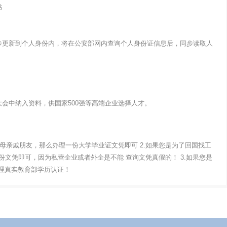
书
步更新到个人身份内，将在公安部网内查询个人身份证信息后，同步读取人
会中纳入资料，供国家500强等高端企业选择人才。
父母亲戚朋友，那么办理一份大学毕业证文凭即可 2.如果您是为了回国找工
文凭即可，因为私营企业或者外企是不能 查询文凭真假的！ 3.如果您是
办理真实教育部学历认证！