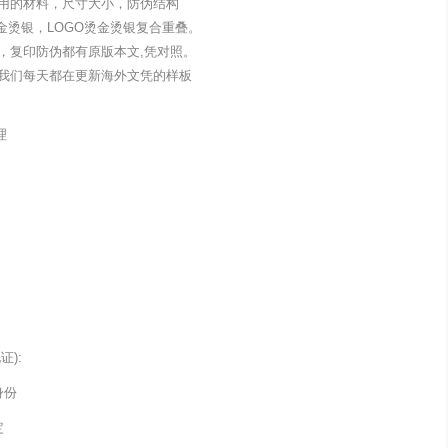
用的材料，尺寸大小，防伪结构
金烫银，LOGO烫金烫银复合重叠。
，复印防伪都有原版本文,凭对照。
我们每天都在更新海外文凭的样板
理
):
身份
定