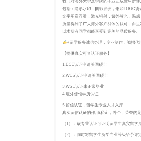
我们对海外大学及学院的毕业证成绩单所使
包括：隐形水印，阴影底纹，钢印LOGO烫
文字图案浮雕，激光镭射，紫外荧光，温感
质量得到了广大海外客户群体的认可，而且
以求所有同学都能享受到完美的品质服务。
+留学服务诚信办理，专业制作，誠招代
【提供真实可查认证服务】
1.ECE认证申请美国硕士
2.WES认证申请美国硕士
3.WSE认证未正常毕业
4.境外使馆学历认证
5.留信认证，留学生专业人才入库
真实留信认证的作用(私企，外企，荣誉的见证
（1）：该专业认证可证明留学生真实留学
（2）：同时对留学生所学专业等级给予评