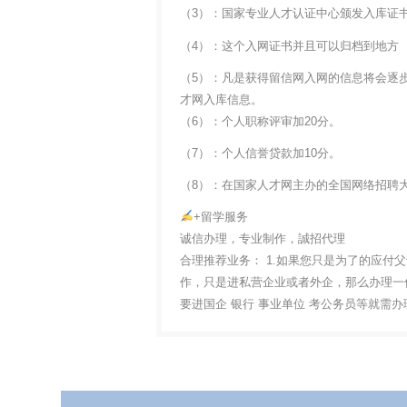
（3）：国家专业人才认证中心颁发入库证
（4）：这个入网证书并且可以归档到地方
（5）：凡是获得留信网入网的信息将会逐
才网入库信息。
（6）：个人职称评审加20分。
（7）：个人信誉贷款加10分。
（8）：在国家人才网主办的全国网络招聘大
+留学服务
诚信办理，专业制作，誠招代理
合理推荐业务： 1.如果您只是为了的应付
作，只是进私营企业或者外企，那么办理一份
要进国企 银行 事业单位 考公务员等就需