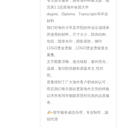
专注留学服务，拥有海外样板无数，能
完美1:1还原海外各国大学
degree、Diploma、Transcripts等毕业
材料
我们对海外大学及学院的毕业证成绩单
所使用的材料，尺寸大小，防伪结构
包括：隐形水印，阴影底纹，钢印
LOGO烫金烫银，LOGO烫金烫银复合
重叠。
文字图案浮雕，激光镭射，紫外荧光，
温感，复印防伪都有原版本文,凭对
照。
质量得到了广大海外客户群体的认可，
而且我们每天都在更新海外文凭的样板
以求所有同学都能享受到完美的品质服
务。
+留学服务诚信办理，专业制作，誠
招代理