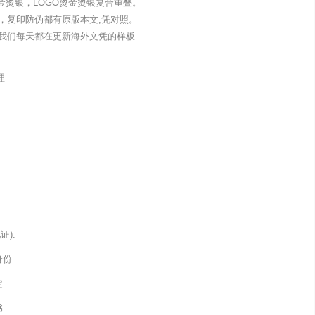
金烫银，LOGO烫金烫银复合重叠。
，复印防伪都有原版本文,凭对照。
我们每天都在更新海外文凭的样板
理
):
身份
定
书