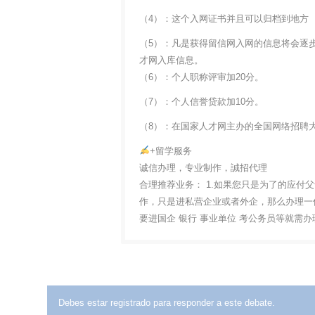
（4）：这个入网证书并且可以归档到地方
（5）：凡是获得留信网入网的信息将会逐
才网入库信息。
（6）：个人职称评审加20分。
（7）：个人信誉贷款加10分。
（8）：在国家人才网主办的全国网络招聘大
+留学服务
诚信办理，专业制作，誠招代理
合理推荐业务： 1.如果您只是为了的应付
作，只是进私营企业或者外企，那么办理一份
要进国企 银行 事业单位 考公务员等就需
Debes estar registrado para responder a este debate.