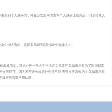
步更新到个人身份内，将在公安部网内查询个人身份证信息后，同步读取人
会中纳入资料，供国家500强等高端企业选择人才。
父母亲戚朋友，那么办理一份大学毕业证文凭即可 2.如果您是为了回国找工
文凭即可，因为私营企业或者外企是不能 查询文凭真假的！ 3.如果您是
办理真实教育部学历认证！