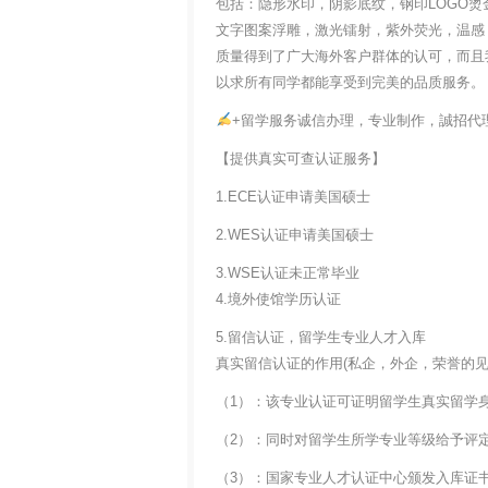
包括：隐形水印，阴影底纹，钢印LOGO烫
文字图案浮雕，激光镭射，紫外荧光，温感
质量得到了广大海外客户群体的认可，而且
以求所有同学都能享受到完美的品质服务。
+留学服务诚信办理，专业制作，誠招代
【提供真实可查认证服务】
1.ECE认证申请美国硕士
2.WES认证申请美国硕士
3.WSE认证未正常毕业
4.境外使馆学历认证
5.留信认证，留学生专业人才入库
真实留信认证的作用(私企，外企，荣誉的见证
（1）：该专业认证可证明留学生真实留学
（2）：同时对留学生所学专业等级给予评
（3）：国家专业人才认证中心颁发入库证