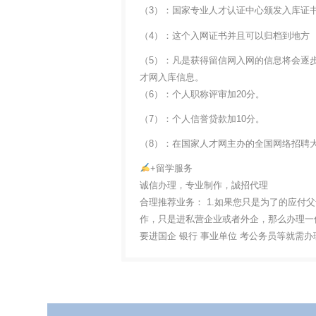
（3）：国家专业人才认证中心颁发入库证
（4）：这个入网证书并且可以归档到地方
（5）：凡是获得留信网入网的信息将会逐
才网入库信息。
（6）：个人职称评审加20分。
（7）：个人信誉贷款加10分。
（8）：在国家人才网主办的全国网络招聘大
+留学服务
诚信办理，专业制作，誠招代理
合理推荐业务： 1.如果您只是为了的应付
作，只是进私营企业或者外企，那么办理一份
要进国企 银行 事业单位 考公务员等就需