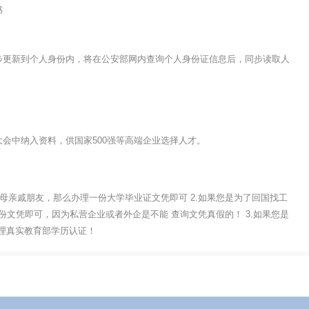
书
步更新到个人身份内，将在公安部网内查询个人身份证信息后，同步读取人
会中纳入资料，供国家500强等高端企业选择人才。
父母亲戚朋友，那么办理一份大学毕业证文凭即可 2.如果您是为了回国找工
文凭即可，因为私营企业或者外企是不能 查询文凭真假的！ 3.如果您是
办理真实教育部学历认证！