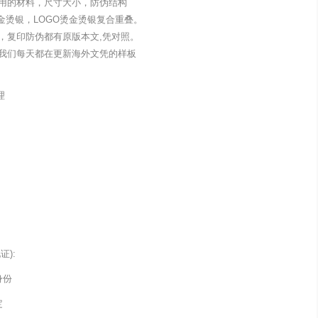
用的材料，尺寸大小，防伪结构
金烫银，LOGO烫金烫银复合重叠。
，复印防伪都有原版本文,凭对照。
我们每天都在更新海外文凭的样板
理
):
身份
定