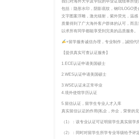
我们对海外大学及学院的毕业证成绩单所使
包括：隐形水印，阴影底纹，钢印LOGO烫
文字图案浮雕，激光镭射，紫外荧光，温感
质量得到了广大海外客户群体的认可，而且
以求所有同学都能享受到完美的品质服务。
+留学服务诚信办理，专业制作，誠招代
【提供真实可查认证服务】
1.ECE认证申请美国硕士
2.WES认证申请美国硕士
3.WSE认证未正常毕业
4.境外使馆学历认证
5.留信认证，留学生专业人才入库
真实留信认证的作用(私企，外企，荣誉的见证
（1）：该专业认证可证明留学生真实留学
（2）：同时对留学生所学专业等级给予评