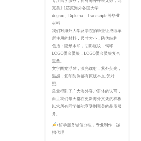
专注留学服务，拥有海外样板无数，能
完美1:1还原海外各国大学
degree、Diploma、Transcripts等毕业
材料
我们对海外大学及学院的毕业证成绩单
所使用的材料，尺寸大小，防伪结构
包括：隐形水印，阴影底纹，钢印
LOGO烫金烫银，LOGO烫金烫银复合
重叠。
文字图案浮雕，激光镭射，紫外荧光，
温感，复印防伪都有原版本文,凭对
照。
质量得到了广大海外客户群体的认可，
而且我们每天都在更新海外文凭的样板
以求所有同学都能享受到完美的品质服
务。
+留学服务诚信办理，专业制作，誠
招代理