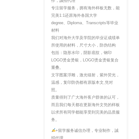
作，誠招代理
专注留学服务，拥有海外样板无数，能
完美1:1还原海外各国大学
degree、Diploma、Transcripts等毕业
材料
我们对海外大学及学院的毕业证成绩单
所使用的材料，尺寸大小，防伪结构
包括：隐形水印，阴影底纹，钢印
LOGO烫金烫银，LOGO烫金烫银复合
重叠。
文字图案浮雕，激光镭射，紫外荧光，
温感，复印防伪都有原版本文,凭对
照。
质量得到了广大海外客户群体的认可，
而且我们每天都在更新海外文凭的样板
以求所有同学都能享受到完美的品质服
务。
+留学服务诚信办理，专业制作，誠
招代理