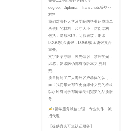
完美1:1还原海外各国大学
degree、Diploma、Transcripts等毕业
材料
我们对海外大学及学院的毕业证成绩单
所使用的材料，尺寸大小，防伪结构
包括：隐形水印，阴影底纹，钢印
LOGO烫金烫银，LOGO烫金烫银复合
重叠。
文字图案浮雕，激光镭射，紫外荧光，
温感，复印防伪都有原版本文,凭对
照。
质量得到了广大海外客户群体的认可，
而且我们每天都在更新海外文凭的样板
以求所有同学都能享受到完美的品质服
务。
+留学服务诚信办理，专业制作，誠
招代理
【提供真实可查认证服务】