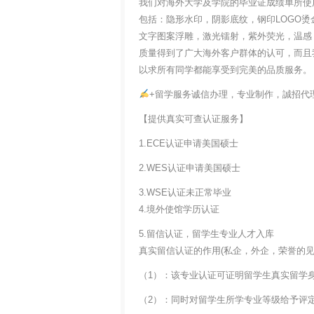
我们对海外大学及学院的毕业证成绩单所使
包括：隐形水印，阴影底纹，钢印LOGO烫
文字图案浮雕，激光镭射，紫外荧光，温感
质量得到了广大海外客户群体的认可，而且
以求所有同学都能享受到完美的品质服务。
+留学服务诚信办理，专业制作，誠招代
【提供真实可查认证服务】
1.ECE认证申请美国硕士
2.WES认证申请美国硕士
3.WSE认证未正常毕业
4.境外使馆学历认证
5.留信认证，留学生专业人才入库
真实留信认证的作用(私企，外企，荣誉的见证
（1）：该专业认证可证明留学生真实留学
（2）：同时对留学生所学专业等级给予评