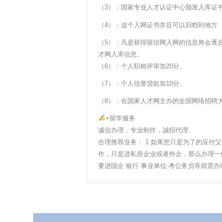
（3）：国家专业人才认证中心颁发入库证
（4）：这个入网证书并且可以归档到地方
（5）：凡是获得留信网入网的信息将会逐
才网入库信息。
（6）：个人职称评审加20分。
（7）：个人信誉贷款加10分。
（8）：在国家人才网主办的全国网络招聘大
+留学服务
诚信办理，专业制作，誠招代理
合理推荐业务： 1.如果您只是为了的应付
作，只是进私营企业或者外企，那么办理一份
要进国企 银行 事业单位 考公务员等就需