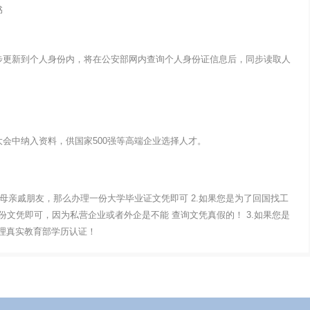
书
步更新到个人身份内，将在公安部网内查询个人身份证信息后，同步读取人
会中纳入资料，供国家500强等高端企业选择人才。
父母亲戚朋友，那么办理一份大学毕业证文凭即可 2.如果您是为了回国找工
文凭即可，因为私营企业或者外企是不能 查询文凭真假的！ 3.如果您是
办理真实教育部学历认证！