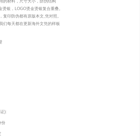
用的材料，尺寸大小，防伪结构
金烫银，LOGO烫金烫银复合重叠。
，复印防伪都有原版本文,凭对照。
我们每天都在更新海外文凭的样板
理
):
身份
定