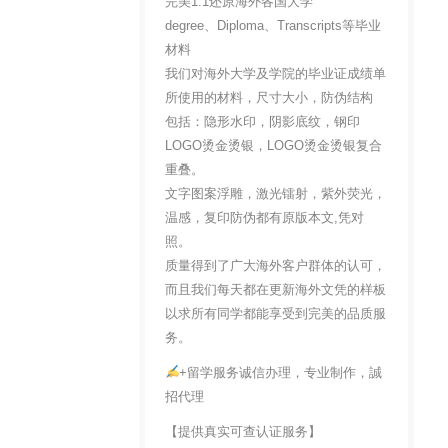
完美1:1还原海外各国大学
degree、Diploma、Transcripts等毕业
材料
我们对海外大学及学院的毕业证成绩单
所使用的材料，尺寸大小，防伪结构
包括：隐形水印，阴影底纹，钢印
LOGO烫金烫银，LOGO烫金烫银复合
重叠。
文字图案浮雕，激光镭射，紫外荧光，
温感，复印防伪都有原版本文,凭对
照。
质量得到了广大海外客户群体的认可，
而且我们每天都在更新海外文凭的样板
以求所有同学都能享受到完美的品质服
务。
+留学服务诚信办理，专业制作，誠
招代理
【提供真实可查认证服务】