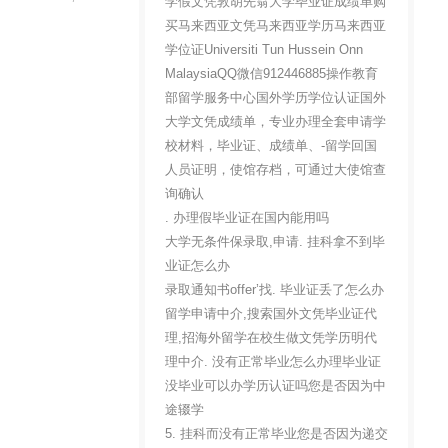
学假文凭敦胡先翁大学毕业证成绩单购
买马来西亚文凭马来西亚学历马来西亚
学位证Universiti Tun Hussein Onn
MalaysiaQQ微信912446885操作教育
部留学服务中心国外学历学位认证国外
大学文凭成绩单，专业办理全套申请学
校材料，毕业证、成绩单、-留学回国
人员证明，使馆存档，可通过大使馆查
询确认
. 办理假毕业证在国内能用吗
大学无条件保录取,申请. 挂科拿不到毕
业证怎么办
录取通知书offer’找. 毕业证丢了怎么办
留学申请中介,搜索国外文凭毕业证代
理,招海外留学在校生做文凭学历明代
理中介. 没有正常毕业怎么办理毕业证
没毕业可以办学历认证吗您是否因为中
途辍学
5. 挂科而没有正常毕业您是否因为递交