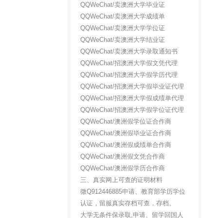
QQWeChat/卖澳洲大学毕业证
QQWeChat/卖澳洲大学成绩单
QQWeChat/卖澳洲大学学位证
QQWeChat/卖澳洲大学结业证
QQWeChat/卖澳洲大学录取通知书
QQWeChat/招澳洲大学假文凭代理
QQWeChat/招澳洲大学假学历代理
QQWeChat/招澳洲大学假毕业证代理
QQWeChat/招澳洲大学假成绩单代理
QQWeChat/招澳洲大学假学位证代理
QQWeChat/澳洲假学位证合作商
QQWeChat/澳洲假毕业证合作商
QQWeChat/澳洲假成绩单合作商
QQWeChat/澳洲假文凭合作商
QQWeChat/澳洲假学历合作商
三、真实网上可查的证明材料
微Q912446885申请、教育部学历学位
认证，留服真实存档可查，存档。
大学无条件保录取,申请、留学回国人