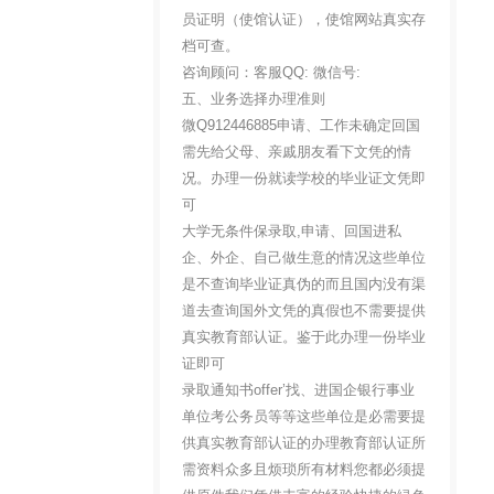
员证明（使馆认证），使馆网站真实存
档可查。
咨询顾问：客服QQ: 微信号:
五、业务选择办理准则
微Q912446885申请、工作未确定回国
需先给父母、亲戚朋友看下文凭的情
况。办理一份就读学校的毕业证文凭即
可
大学无条件保录取,申请、回国进私
企、外企、自己做生意的情况这些单位
是不查询毕业证真伪的而且国内没有渠
道去查询国外文凭的真假也不需要提供
真实教育部认证。鉴于此办理一份毕业
证即可
录取通知书offer’找、进国企银行事业
单位考公务员等等这些单位是必需要提
供真实教育部认证的办理教育部认证所
需资料众多且烦琐所有材料您都必须提