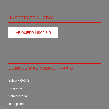
¡INSCRIBITE AHORA!
ME QUIERO INSCRIBIR
CONOCÉ MÁS SOBRE PRAXIS
Sobre PRAXIS
Programa
Convocatoria
Inscripción