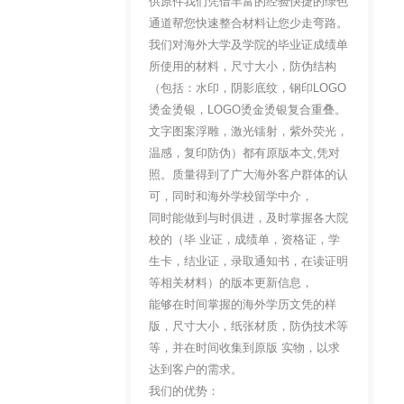
供原件我们凭借丰富的经验快捷的绿色
通道帮您快速整合材料让您少走弯路。
我们对海外大学及学院的毕业证成绩单
所使用的材料，尺寸大小，防伪结构
（包括：水印，阴影底纹，钢印LOGO
烫金烫银，LOGO烫金烫银复合重叠。
文字图案浮雕，激光镭射，紫外荧光，
温感，复印防伪）都有原版本文,凭对
照。质量得到了广大海外客户群体的认
可，同时和海外学校留学中介，
同时能做到与时俱进，及时掌握各大院
校的（毕 业证，成绩单，资格证，学
生卡，结业证，录取通知书，在读证明
等相关材料）的版本更新信息，
能够在时间掌握的海外学历文凭的样
版，尺寸大小，纸张材质，防伪技术等
等，并在时间收集到原版 实物，以求
达到客户的需求。
我们的优势：