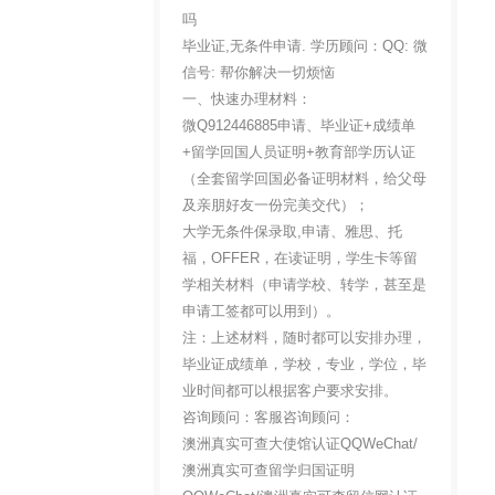
吗
毕业证,无条件申请. 学历顾问：QQ: 微
信号: 帮你解决一切烦恼
一、快速办理材料：
微Q912446885申请、毕业证+成绩单
+留学回国人员证明+教育部学历认证
（全套留学回国必备证明材料，给父母
及亲朋好友一份完美交代）；
大学无条件保录取,申请、雅思、托
福，OFFER，在读证明，学生卡等留
学相关材料（申请学校、转学，甚至是
申请工签都可以用到）。
注：上述材料，随时都可以安排办理，
毕业证成绩单，学校，专业，学位，毕
业时间都可以根据客户要求安排。
咨询顾问：客服咨询顾问：
澳洲真实可查大使馆认证QQWeChat/
澳洲真实可查留学归国证明