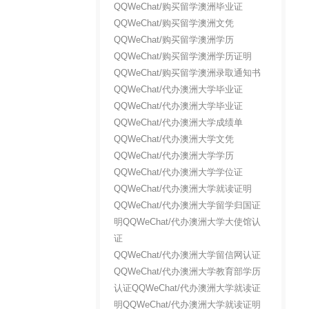
QQWeChat/购买留学澳洲毕业证
QQWeChat/购买留学澳洲文凭
QQWeChat/购买留学澳洲学历
QQWeChat/购买留学澳洲学历证明
QQWeChat/购买留学澳洲录取通知书
QQWeChat/代办澳洲大学毕业证
QQWeChat/代办澳洲大学毕业证
QQWeChat/代办澳洲大学成绩单
QQWeChat/代办澳洲大学文凭
QQWeChat/代办澳洲大学学历
QQWeChat/代办澳洲大学学位证
QQWeChat/代办澳洲大学就读证明
QQWeChat/代办澳洲大学留学归国证
明QQWeChat/代办澳洲大学大使馆认
证
QQWeChat/代办澳洲大学留信网认证
QQWeChat/代办澳洲大学教育部学历
认证QQWeChat/代办澳洲大学就读证
明QQWeChat/代办澳洲大学就读证明