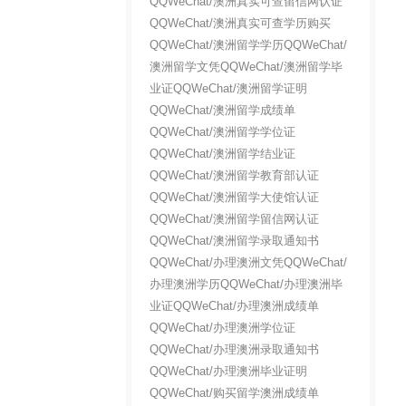
QQWeChat/澳洲真实可查留信网认证
QQWeChat/澳洲真实可查学历购买
QQWeChat/澳洲留学学历QQWeChat/
澳洲留学文凭QQWeChat/澳洲留学毕
业证QQWeChat/澳洲留学证明
QQWeChat/澳洲留学成绩单
QQWeChat/澳洲留学学位证
QQWeChat/澳洲留学结业证
QQWeChat/澳洲留学教育部认证
QQWeChat/澳洲留学大使馆认证
QQWeChat/澳洲留学留信网认证
QQWeChat/澳洲留学录取通知书
QQWeChat/办理澳洲文凭QQWeChat/
办理澳洲学历QQWeChat/办理澳洲毕
业证QQWeChat/办理澳洲成绩单
QQWeChat/办理澳洲学位证
QQWeChat/办理澳洲录取通知书
QQWeChat/办理澳洲毕业证明
QQWeChat/购买留学澳洲成绩单