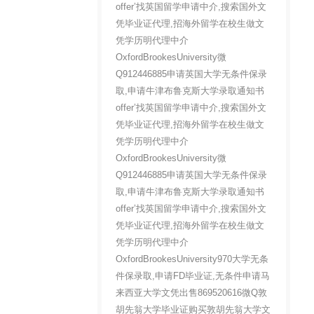
offer’找英国留学申请中介,搜索国外文
凭毕业证代理,招海外留学在校生做文
凭学历明代理中介
OxfordBrookesUniversity微
Q912446885申请英国大学无条件保录
取,申请牛津布鲁克斯大学录取通知书
offer’找英国留学申请中介,搜索国外文
凭毕业证代理,招海外留学在校生做文
凭学历明代理中介
OxfordBrookesUniversity微
Q912446885申请英国大学无条件保录
取,申请牛津布鲁克斯大学录取通知书
offer’找英国留学申请中介,搜索国外文
凭毕业证代理,招海外留学在校生做文
凭学历明代理中介
OxfordBrookesUniversity970大学无条
件保录取,申请FD毕业证,无条件申请马
来西亚大学文凭出售869520616微Q敦
胡先翁大学毕业证购买敦胡先翁大学文