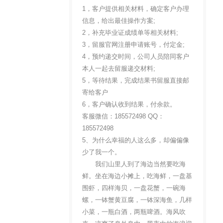
1，客户提供相关材料，确定客户办理
信息，给出最佳操作方案;
2，补充毕业证成绩单等相关材料;
3，留服官网注册申请账号，付定金;
4，预约递交时间，公司人员陪同客户
本人一起去留服递交材料;
5，等待结果，完成结果书留服直接邮
寄给客户
6，客户确认收到结果，付余款。
客服微信：185572498 QQ：
185572498
5、为什么幸福的人这么多，却偏偏像
少了我一个。
我们山里人到了海边当然要吃海
鲜。坐在海边小摊上，吃海鲜，一盘基
围虾，四样海贝，一盘花蟹，一碗海
螺，一钵蟹黄豆腐，一钵深海鱼，几样
小菜，一瓶白酒，两瓶啤酒。海风吹