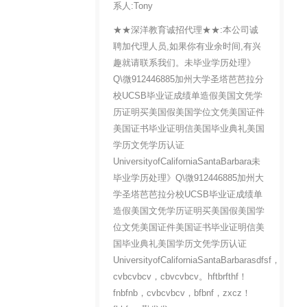
系人:Tony
★★深洋教育诚招代理★★:本公司诚
聘加代理人员,如果你有业余时间,有兴
趣就请联系我们。未毕业学历处理》
Q\微912446885加州大学圣塔芭芭拉分
校UCSB毕业证成绩单造假美国文凭学
历证明买美国假美国学位文凭美国证件
美国证书毕业证明信美国毕业典礼美国
学历文凭学历认证
UniversityofCaliforniaSantaBarbara未
毕业学历处理》Q\微912446885加州大
学圣塔芭芭拉分校UCSB毕业证成绩单
造假美国文凭学历证明买美国假美国学
位文凭美国证件美国证书毕业证明信美
国毕业典礼美国学历文凭学历认证
UniversityofCaliforniaSantaBarbarasdfsf，
cvbcvbcv，cbvcvbcv。hftbrfthf！
fnbfnb，cvbcvbcv，bfbnf，zxcz！