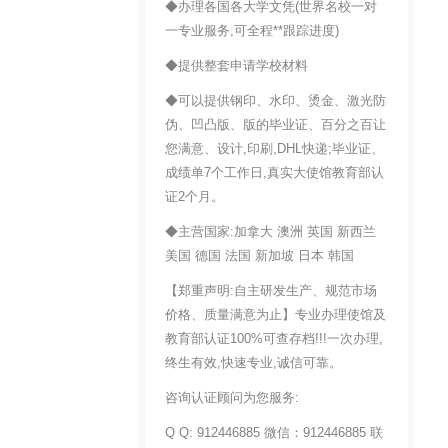
◆办理各国各大学文凭(世界名校一对
一专业服务,可全程**跟踪进度)
◆提供整套申请学校材料
◆可以提供钢印、水印、烫金、激光防
伪、凹凸版、版的毕业证、百分之百让
您满意、设计,印刷,DHL快递;毕业证、
成绩单7个工作日,真实大使馆教育部认
证2个月。
◆主营国家:加拿大 澳洲 英国 新西兰
美国 德国 法国 新加坡 日本 韩国
【郑重声明:自主研发生产、规范市场
价格、质量满意为止】专业办理使馆及
教育部认证100%可查存档!!!一次办理,
终生有效,快速专业,诚信可靠。
咨询认证顾问为您服务:
Q Q: 912446885 微信：912446885 联