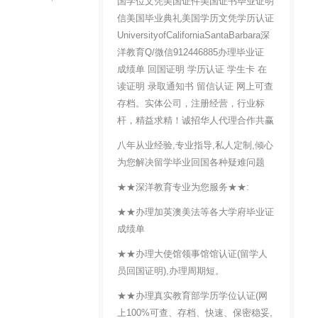
国学位文凭美国证件美国证书毕业证明
信美国毕业典礼美国学历文凭学历认证
UniversityofCaliforniaSantaBarbara深
洋教育Q/微信912446885办理毕业证
成绩单 回国证明 学历认证 学生卡 在
读证明 录取通知书 留信认证 网上可查
存档。实体公司，注册经营，行业标
杆，精益求精！诚招华人代理合作共赢
八年从业经验,专业指导,私人定制,倾心
为您解决留学毕业回国各种疑难问题
★★深洋教育专业为您服务★★:
★★办理加英澳美法等各大学府毕业证
成绩单
★★办理大使馆领事馆馆认证(留学人
员回国证明),办理周期短。
★★办理真实教育部学历学位认证(网
上100%可查、存档、快速、保密稳妥,