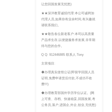
让您回国发展无忧愁)
★★深洋教育诚招代理:本公司诚聘加
代理人员,如果你有业余时间,有兴趣就
请联系我们。
★★敬告各位新老客户:本司以高质量
产品求生存,以便捷服务求发展,非常期
待与您的合作。
Q Q: 912446885 联系人:Tony
主营项目:
◆办理真实使馆公证(即留学回国人员
证明,免费申请货后付款,不成功不收
费!!!)
◆办理教育部国外学历学位认证。(网
上可查、存档、快速稳妥,回国发展,考
公务员,落户,进国企,外企,创业,无忧愁)