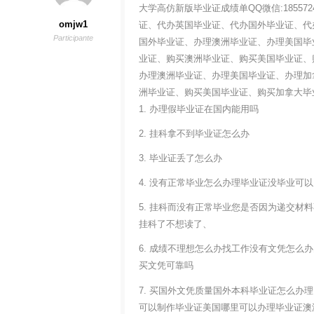
大学高仿新版毕业证成绩单QQ微信:1855
omjw1
证、代办英国毕业证、代办国外毕业证、代
Participante
国外毕业证、办理澳洲毕业证、办理美国毕
业证、购买澳洲毕业证、购买美国毕业证、
办理澳洲毕业证、办理美国毕业证、办理加
洲毕业证、购买美国毕业证、购买加拿大毕
1. 办理假毕业证在国内能用吗
2. 挂科拿不到毕业证怎么办
3. 毕业证丢了怎么办
4. 没有正常毕业怎么办理毕业证没毕业可
5. 挂科而没有正常毕业您是否因为递交
挂科了不想读了、
6. 成绩不理想怎么办找工作没有文凭怎么
买文凭可靠吗
7. 买国外文凭质量国外本科毕业证怎么
可以制作毕业证美国哪里可以办理毕业证澳