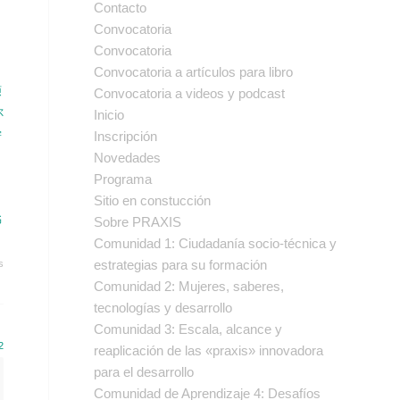
Contacto
Convocatoria
Convocatoria
Convocatoria a artículos para libro
硕
Convocatoria a videos y podcast
尔
Inicio
学
Inscripción
Novedades
Programa
Sitio en constucción
书
Sobre PRAXIS
Comunidad 1: Ciudadanía socio-técnica y
estrategias para su formación
s
Comunidad 2: Mujeres, saberes,
tecnologías y desarrollo
Comunidad 3: Escala, alcance y
2
reaplicación de las «praxis» innovadora
para el desarrollo
Comunidad de Aprendizaje 4: Desafíos