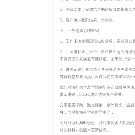
5、等待结果，完成结果书留服直接邮寄给
6、客户确认收到结果，付余款。
五、业务选择办理准则
1、工作未确定回国需先给父母、亲戚朋友
2、回国进私企、外企、自己做生意的情况
不需要提供真实教育部认证。鉴于此办理一
3、进国企银行事业单位考公务员等等这些
有材料您都必须提供原件我们凭借丰富的经
我们对海外大学及学院的毕业证成绩单所使
烫金烫银，LOGO烫金烫银复合重叠。
文字图案浮雕，激光镭射，紫外荧光，温感
可，同时和海外学校留学中介，
同时能做到与时俱进，及时掌握各大院校的
相关材料）的版本更新信息，