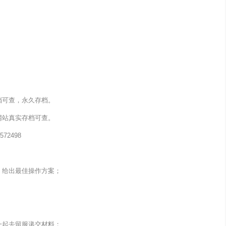
档可查，永久存档。
网站真实存档可查。
72498
，给出最佳操作方案；
一起去留服递交材料；