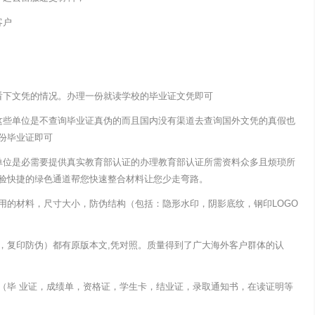
客户
看下文凭的情况。办理一份就读学校的毕业证文凭即可
这些单位是不查询毕业证真伪的而且国内没有渠道去查询国外文凭的真假也
份毕业证即可
单位是必需要提供真实教育部认证的办理教育部认证所需资料众多且烦琐所
验快捷的绿色通道帮您快速整合材料让您少走弯路。
用的材料，尺寸大小，防伪结构（包括：隐形水印，阴影底纹，钢印LOGO
，复印防伪）都有原版本文,凭对照。质量得到了广大海外客户群体的认
（毕 业证，成绩单，资格证，学生卡，结业证，录取通知书，在读证明等