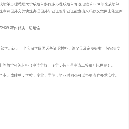
成绩单办理悉尼大学成绩单多伦多办理成绩单修改成绩单GPA修改成绩单
速拿到国外文凭快速办理国外毕业证假毕业证能查出来吗假文凭网上能查到
5572498 帮你解决一切烦恼
教育部学历认证（全套留学回国必备证明材料，给父母及亲朋好友一份完美交
生卡等留学相关材料（申请学校、转学，甚至是申请工签都可以用到）。
毕业证成绩单，学校，专业，学位，毕业时间都可以根据客户要求安排。