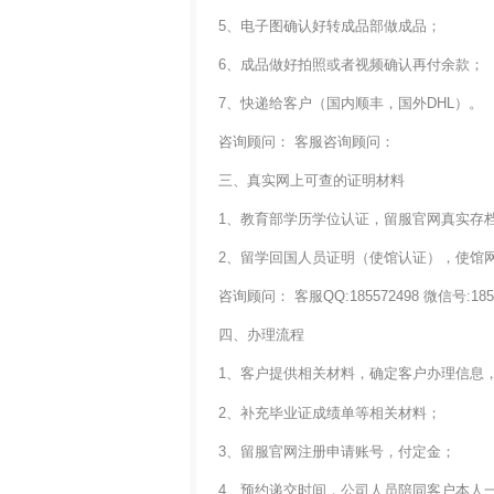
5、电子图确认好转成品部做成品；
6、成品做好拍照或者视频确认再付余款；
7、快递给客户（国内顺丰，国外DHL）。
咨询顾问： 客服咨询顾问：
三、真实网上可查的证明材料
1、教育部学历学位认证，留服官网真实存
2、留学回国人员证明（使馆认证），使馆
咨询顾问： 客服QQ:185572498 微信号:1855
四、办理流程
1、客户提供相关材料，确定客户办理信息
2、补充毕业证成绩单等相关材料；
3、留服官网注册申请账号，付定金；
4、预约递交时间，公司人员陪同客户本人