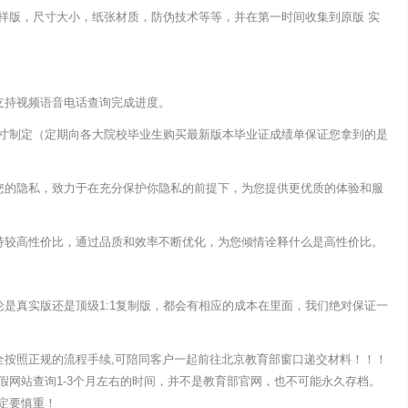
样版，尺寸大小，纸张材质，防伪技术等等，并在第一时间收集到原版 实
支持视频语音电话查询完成进度。
质尺寸制定（定期向各大院校毕业生购买最新版本毕业证成绩单保证您拿到的是
露您的隐私，致力于在充分保护你隐私的前提下，为您提供更优质的体验和服
坚持较高性价比，通过品质和效率不断优化，为您倾情诠释什么是高性价比。
论是真实版还是顶级1:1复制版，都会有相应的成本在里面，我们绝对保证一
全按照正规的流程手续,可陪同客户一起前往北京教育部窗口递交材料！！！
假网站查询1-3个月左右的时间，并不是教育部官网，也不可能永久存档。
定要慎重！