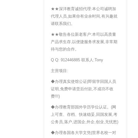
★★深洋教育诚招代理:本公司诚聘加
代理人员,如果你有业余时间,有兴趣就
请联系我们。
★★敬告各位新老客户:本司以高质量
产品求生存,以便捷服务求发展,非常期
待与您的合作。
Q Q: 912446885 联系人:Tony
主营项目:
◆办理真实使馆公证(即留学回国人员
证明,免费申请货后付款,不成功不收
费!!!)
◆办理教育部国外学历学位认证。(网
上可查、存档、快速稳妥,回国发展,考
公务员,落户,进国企,外企,创业,无忧愁)
◆办理各国各大学文凭(世界名校一对