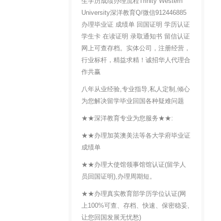
生学历成绩办理流程Trinity Western
University深洋教育Q/微信912446885
办理毕业证 成绩单 回国证明 学历认证
学生卡 在读证明 录取通知书 留信认证
网上可查存档。实体公司，注册经营，
行业标杆，精益求精！诚招华人代理合
作共赢
八年从业经验,专业指导,私人定制,倾心
为您解决留学毕业回国各种疑难问题
★★深洋教育专业为您服务★★:
★★办理加英澳美法等各大学府毕业证
成绩单
★★办理大使馆领事馆馆认证(留学人
员回国证明),办理周期短。
★★办理真实教育部学历学位认证(网
上100%可查、存档、快速、保密稳妥,
让您回国发展无忧愁)