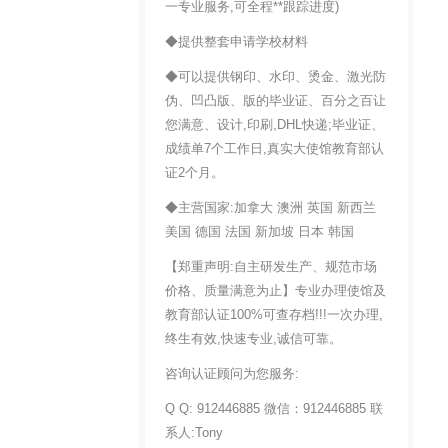
一专业服务,可全程**跟踪进度)
◆提供整套申请学校材料
◆可以提供钢印、水印、烫金、激光防
伪、凹凸版、版的毕业证、百分之百让
您满意、设计,印刷,DHL快递;毕业证、
成绩单7个工作日,真实大使馆教育部认
证2个月。
◆主营国家:加拿大 澳洲 英国 新西兰
美国 德国 法国 新加坡 日本 韩国
【郑重声明:自主研发生产、规范市场
价格、质量满意为止】专业办理使馆及
教育部认证100%可查存档!!!一次办理,
终生有效,快速专业,诚信可靠。
咨询认证顾问为您服务:
Q Q: 912446885 微信：912446885 联
系人:Tony