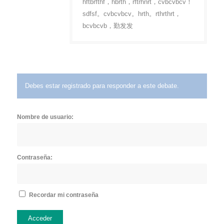
hftbrfthf，hbrth，rftrhnrt，cvbcvbcv！
sdfsf。cvbcvbcv。hrth。rthrthrt，
bcvbcvb，勤发发
Debes estar registrado para responder a este debate.
Nombre de usuario:
Contraseña:
Recordar mi contraseña
Acceder