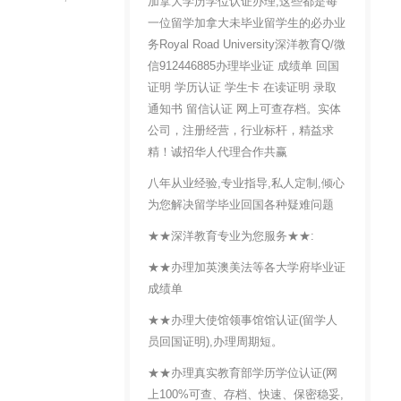
加拿大学历学位认证办理,这些都是每
一位留学加拿大未毕业留学生的必办业
务Royal Road University深洋教育Q/微
信912446885办理毕业证 成绩单 回国
证明 学历认证 学生卡 在读证明 录取
通知书 留信认证 网上可查存档。实体
公司，注册经营，行业标杆，精益求
精！诚招华人代理合作共赢
八年从业经验,专业指导,私人定制,倾心
为您解决留学毕业回国各种疑难问题
★★深洋教育专业为您服务★★:
★★办理加英澳美法等各大学府毕业证
成绩单
★★办理大使馆领事馆馆认证(留学人
员回国证明),办理周期短。
★★办理真实教育部学历学位认证(网
上100%可查、存档、快速、保密稳妥,