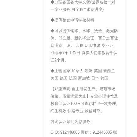
◆办理各国各大学文凭(世界名校一对
一专业服务,可全程**跟踪进度)
◆提供整套申请学校材料
◆可以提供钢印、水印、烫金、激光防
伪、凹凸版、版的毕业证、百分之百让
您满意、设计,印刷,DHL快递;毕业证、
成绩单7个工作日,真实大使馆教育部认
证2个月。
◆主营国家:加拿大 澳洲 英国 新西兰
美国 德国 法国 新加坡 日本 韩国
【郑重声明:自主研发生产、规范市场
价格、质量满意为止】专业办理使馆及
教育部认证100%可查存档!!!一次办理,
终生有效,快速专业,诚信可靠。
咨询认证顾问为您服务:
Q Q: 912446885 微信：912446885 联