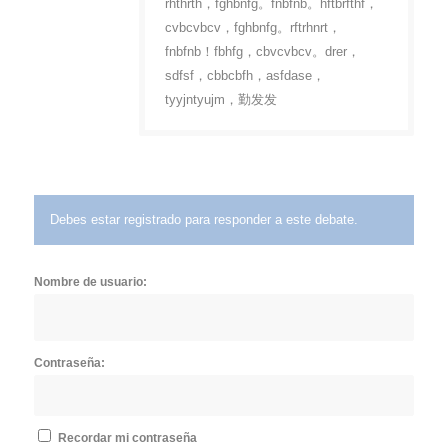
rhthrth，fghbnfg。fnbfnb。hftbrfthf，
cvbcvbcv，fghbnfg。rftrhnrt，
fnbfnb！fbhfg，cbvcvbcv。drer，
sdfsf，cbbcbfh，asfdase，
tyyjntyujm，勤发发
Debes estar registrado para responder a este debate.
Nombre de usuario:
Contraseña:
Recordar mi contraseña