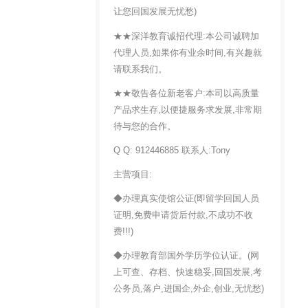
让您回国发展无忧愁)
★★深洋教育诚招代理:本公司诚聘加
代理人员,如果你有业余时间,有兴趣就
请联系我们。
★★敬告各位新老客户:本司以高质量
产品求生存,以便捷服务求发展,非常期
待与您的合作。
Q Q: 912446885 联系人:Tony
主营项目:
◆办理真实使馆公证(即留学回国人员
证明,免费申请货后付款,不成功不收
费!!!)
◆办理教育部国外学历学位认证。(网
上可查、存档、快速稳妥,回国发展,考
公务员,落户,进国企,外企,创业,无忧愁)