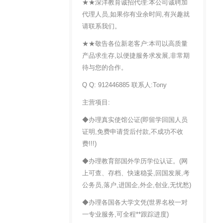
★★深洋教育诚招代理:本公司诚聘加
代理人员,如果你有业余时间,有兴趣就
请联系我们。
★★敬告各位新老客户:本司以高质量
产品求生存,以便捷服务求发展,非常期
待与您的合作。
Q Q: 912446885 联系人:Tony
主营项目:
◆办理真实使馆公证(即留学回国人员
证明,免费申请货后付款,不成功不收
费!!!)
◆办理教育部国外学历学位认证。(网
上可查、存档、快速稳妥,回国发展,考
公务员,落户,进国企,外企,创业,无忧愁)
◆办理各国各大学文凭(世界名校一对
一专业服务,可全程**跟踪进度)