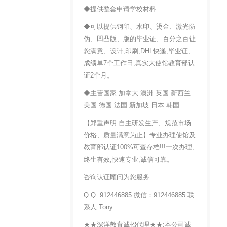
◆提供整套申请学校材料
◆可以提供钢印、水印、烫金、激光防
伪、凹凸版、版的毕业证、百分之百让
您满意、设计,印刷,DHL快递;毕业证、
成绩单7个工作日,真实大使馆教育部认
证2个月。
◆主营国家:加拿大 澳洲 英国 新西兰
美国 德国 法国 新加坡 日本 韩国
【郑重声明:自主研发生产、规范市场
价格、质量满意为止】专业办理使馆及
教育部认证100%可查存档!!!一次办理,
终生有效,快速专业,诚信可靠。
咨询认证顾问为您服务:
Q Q: 912446885 微信：912446885 联
系人:Tony
★★深洋教育诚招代理★★:本公司诚