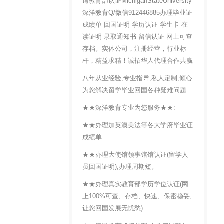
请教育部认证MichiganStateUniversity
深洋教育Q/微信912446885办理毕业证
成绩单 回国证明 学历认证 学生卡 在
读证明 录取通知书 留信认证 网上可查
存档。实体公司，注册经营，行业标
杆，精益求精！诚招华人代理合作共赢
八年从业经验,专业指导,私人定制,倾心
为您解决留学毕业回国各种疑难问题
★★深洋教育专业为您服务★★:
★★办理加英澳美法等各大学府毕业证
成绩单
★★办理大使馆领事馆馆认证(留学人
员回国证明),办理周期短。
★★办理真实教育部学历学位认证(网
上100%可查、存档、快速、保密稳妥,
让您回国发展无忧愁)