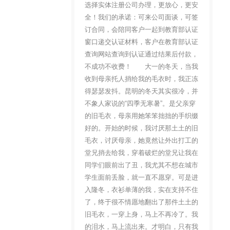
选择实体注册公司办理，更放心，更安
全！我们的承诺：可来公司面谈，可签
订合同，会陪同客户一起到教育部认证
窗口递交认证材料，客户在教育部认证
查询网站查询到认证通过结果后付款，
不成功不收费！ 大一的冬天，当我
收到母亲托人捎给我的毛衣时，我正冻
得瑟瑟发抖。昆明的冬天其实很冷，并
不象人家说的“四季无寒暑”。是父亲穿
的旧毛衣，母亲用她笨笨拙拙的手织缀
好的。开始的时候，我讨厌那土土的旧
毛衣，讨厌母亲，她竟然让外出打工的
堂兄捎去给我，穿着破烂的堂兄让我在
同学们眼前出了丑，我尤其不想在城市
学生面前丢脸，就一直不愿穿。可是进
入隆冬，衣衫单薄的我，实在支持不住
了，终于很不情愿地翻出了那件土土的
旧毛衣，一穿上身，马上不再冷了。我
的泪水，马上流出来。才明白，只有我