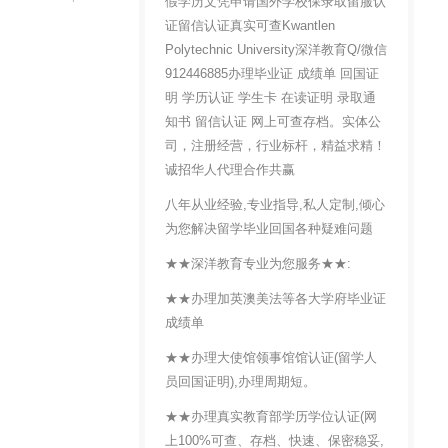
假学历文凭申请国外学校保录取留服认
证留信认证真实可查Kwantlen
Polytechnic University深洋教育Q/微信
912446885办理毕业证 成绩单 回国证
明 学历认证 学生卡 在读证明 录取通
知书 留信认证 网上可查存档。实体公
司，注册经营，行业标杆，精益求精！
诚招华人代理合作共赢
八年从业经验,专业指导,私人定制,倾心
为您解决留学毕业回国各种疑难问题
★★深洋教育专业为您服务★★:
★★办理加英澳美法等各大学府毕业证
成绩单
★★办理大使馆领事馆馆认证(留学人
员回国证明),办理周期短。
★★办理真实教育部学历学位认证(网
上100%可查、存档、快速、保密稳妥,