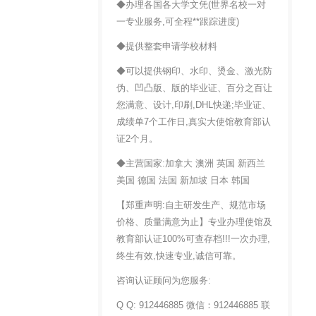
◆办理各国各大学文凭(世界名校一对
一专业服务,可全程**跟踪进度)
◆提供整套申请学校材料
◆可以提供钢印、水印、烫金、激光防
伪、凹凸版、版的毕业证、百分之百让
您满意、设计,印刷,DHL快递;毕业证、
成绩单7个工作日,真实大使馆教育部认
证2个月。
◆主营国家:加拿大 澳洲 英国 新西兰
美国 德国 法国 新加坡 日本 韩国
【郑重声明:自主研发生产、规范市场
价格、质量满意为止】专业办理使馆及
教育部认证100%可查存档!!!一次办理,
终生有效,快速专业,诚信可靠。
咨询认证顾问为您服务:
Q Q: 912446885 微信：912446885 联