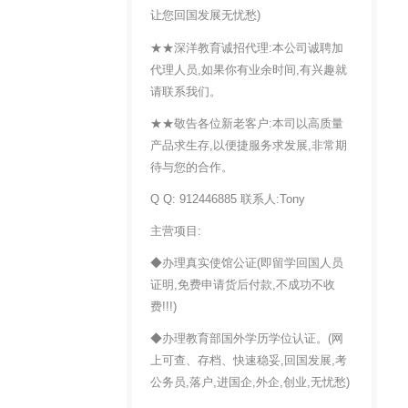
让您回国发展无忧愁)
★★深洋教育诚招代理:本公司诚聘加
代理人员,如果你有业余时间,有兴趣就
请联系我们。
★★敬告各位新老客户:本司以高质量
产品求生存,以便捷服务求发展,非常期
待与您的合作。
Q Q: 912446885 联系人:Tony
主营项目:
◆办理真实使馆公证(即留学回国人员
证明,免费申请货后付款,不成功不收
费!!!)
◆办理教育部国外学历学位认证。(网
上可查、存档、快速稳妥,回国发展,考
公务员,落户,进国企,外企,创业,无忧愁)