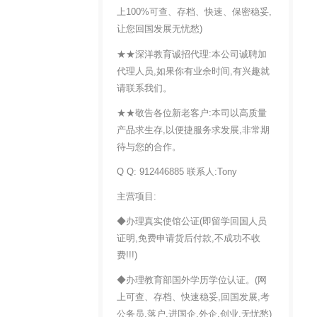
上100%可查、存档、快速、保密稳妥,
让您回国发展无忧愁)
★★深洋教育诚招代理:本公司诚聘加
代理人员,如果你有业余时间,有兴趣就
请联系我们。
★★敬告各位新老客户:本司以高质量
产品求生存,以便捷服务求发展,非常期
待与您的合作。
Q Q: 912446885 联系人:Tony
主营项目:
◆办理真实使馆公证(即留学回国人员
证明,免费申请货后付款,不成功不收
费!!!)
◆办理教育部国外学历学位认证。(网
上可查、存档、快速稳妥,回国发展,考
公务员,落户,进国企,外企,创业,无忧愁)