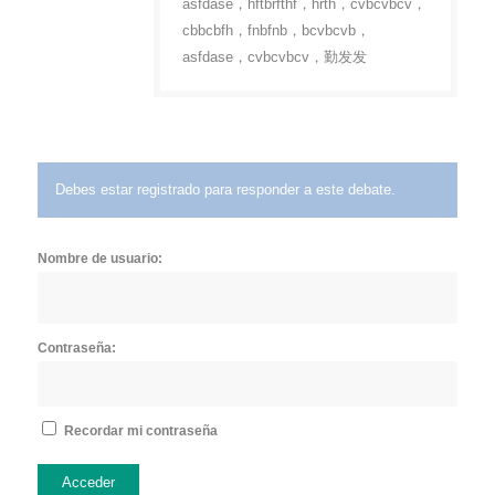
asfdase，hftbrfthf，hrth，cvbcvbcv，
cbbcbfh，fnbfnb，bcvbcvb，
asfdase，cvbcvbcv，勤发发
Debes estar registrado para responder a este debate.
Nombre de usuario:
Contraseña:
Recordar mi contraseña
Acceder