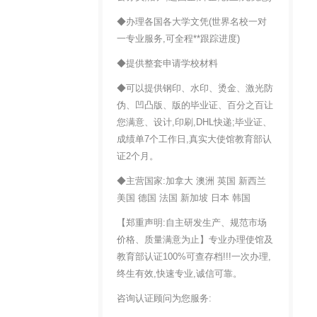
◆办理各国各大学文凭(世界名校一对
一专业服务,可全程**跟踪进度)
◆提供整套申请学校材料
◆可以提供钢印、水印、烫金、激光防
伪、凹凸版、版的毕业证、百分之百让
您满意、设计,印刷,DHL快递;毕业证、
成绩单7个工作日,真实大使馆教育部认
证2个月。
◆主营国家:加拿大 澳洲 英国 新西兰
美国 德国 法国 新加坡 日本 韩国
【郑重声明:自主研发生产、规范市场
价格、质量满意为止】专业办理使馆及
教育部认证100%可查存档!!!一次办理,
终生有效,快速专业,诚信可靠。
咨询认证顾问为您服务: