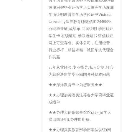
假学历文凭申请国外学校保录取GPA修
改澳洲假毕业证假学历买澳洲学历澳洲
学历证明教育部学历学位证书Victoria
University深洋教育Q/微信912446885
办理毕业证 成绩单 回国证明 学历认证
学生卡 在读证明 录取通知书 留信认证
网上可查存档。实体公司，注册经营，
行业标杆，精益求精！诚招华人代理合
作共赢
八年从业经验,专业指导,私人定制,倾心
为您解决留学毕业回国各种疑难问题
★★深洋教育专业为您服务★★:
★★办理加英澳美法等各大学府毕业证
成绩单
★★办理大使馆领事馆馆认证(留学人
员回国证明),办理周期短。
★★办理真实教育部学历学位认证(网