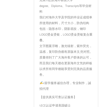
完美1:1还原海外各国大学
degree、Diploma、Transcripts等毕业材
料
我们对海外大学及学院的毕业证成绩单
所使用的材料，尺寸大小，防伪结构
包括：隐形水印，阴影底纹，钢印
LOGO烫金烫银，LOGO烫金烫银复合重
叠。
文字图案浮雕，激光镭射，紫外荧光，
温感，复印防伪都有原版本文,凭对照。
质量得到了广大海外客户群体的认可，
而且我们每天都在更新海外文凭的样板
以求所有同学都能享受到完美的品质服
务。
+留学服务诚信办理，专业制作，誠
招代理
【提供真实可查认证服务】
1.ECE认证申请美国硕士