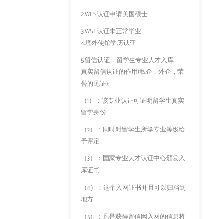
2.WES认证申请美国硕士
3.WSE认证未正常毕业
4.境外使馆学历认证
5.留信认证，留学生专业人才入库
真实留信认证的作用(私企，外企，荣
誉的见证):
（1）：该专业认证可证明留学生真实
留学身份
（2）：同时对留学生所学专业等级给
予评定
（3）：国家专业人才认证中心颁发入
库证书
（4）：这个入网证书并且可以归档到
地方
（5）：凡是获得留信网入网的信息将