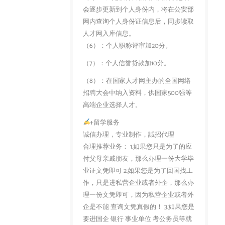
会逐步更新到个人身份内，将在公安部
网内查询个人身份证信息后，同步读取
人才网入库信息。
（6）：个人职称评审加20分。
（7）：个人信誉贷款加10分。
（8）：在国家人才网主办的全国网络
招聘大会中纳入资料，供国家500强等
高端企业选择人才。
+留学服务
诚信办理，专业制作，誠招代理
合理推荐业务： 1.如果您只是为了的应
付父母亲戚朋友，那么办理一份大学毕
业证文凭即可 2.如果您是为了回国找工
作，只是进私营企业或者外企，那么办
理一份文凭即可，因为私营企业或者外
企是不能 查询文凭真假的！ 3.如果您是
要进国企 银行 事业单位 考公务员等就