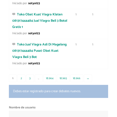
Iniciado por:
sotya123
Toko Obat Kuat Viagra Klaten
1
1
081317444484 Jual Viagra Beli 3 Botol
Gratis 1
Iniciado por:
sotya123
Toko Jual Viagra Asli Di Magelang
1
1
081317444484 Pusat Obat Kuat
Viagra Beli 3 Bot
Iniciado por:
sotya123
1
2
3
…
18.964
18.965
18.966
→
Debes estar registrado para crear debates nuevos.
Nombre de usuario: