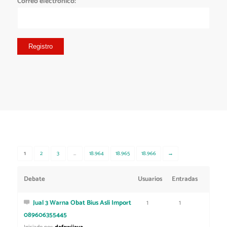
Correo electrónico:
Registro
1
2
3
…
18.964
18.965
18.966
→
Debate
Usuarios
Entradas
Jual 3 Warna Obat Bius Asli Import
1
1
089606355445