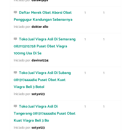
Iniciado por:
dafawijaya
Daftar Merek Obat Aborsi Obat
1
1
Penggugur Kandungan Sebenarnya
Iniciado por:
dokter allo
Toko Jual Viagra Asli Di Semarang
1
1
082113215758 Pusat Obat Viagra
100mg Usa Di Se
Iniciado por:
davina1234
Toko Jual Viagra Asli Di Subang
1
1
081317444484 Pusat Obat Kuat
Viagra Beli 3 Botol
Iniciado por:
sotya123
Toko Jual Viagra Asli Di
1
1
Tangerang 081317444484 Pusat Obat
Kuat Viagra Beli 3 Bo
Iniciado por:
sotya123