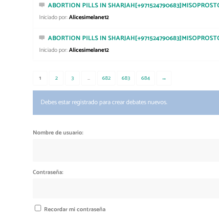
ABORTION PILLS IN SHARJAH[+971524790683]MISOPROST
Iniciado por:
Alicesimelane12
ABORTION PILLS IN SHARJAH[+971524790683]MISOPROST
Iniciado por:
Alicesimelane12
1
2
3
…
682
683
684
→
Debes estar registrado para crear debates nuevos.
Nombre de usuario:
Contraseña:
Recordar mi contraseña