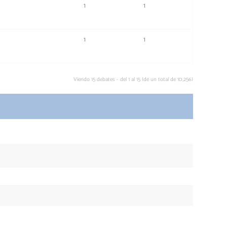
1
1
1
1
Viendo 15 debates - del 1 al 15 (de un total de 10,256)