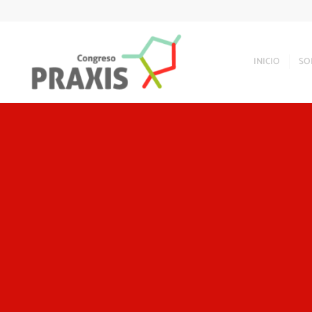
INICIO
SO