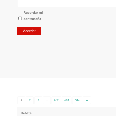
Recordar mi
contraseña
Acceder
1
2
3
…
682
683
684
→
Debate