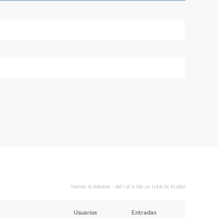
Viendo 15 debates - del 1 al 15 (de un total de 10,256)
Usuarios
Entradas