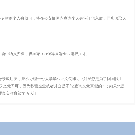
步更新到个人身份内，将在公安部网内查询个人身份证信息后，同步读取人
会中纳入资料，供国家500强等高端企业选择人才。
父母亲戚朋友，那么办理一份大学毕业证文凭即可 2.如果您是为了回国找工
文凭即可，因为私营企业或者外企是不能 查询文凭真假的！ 3.如果您是
办理真实教育部学历认证！