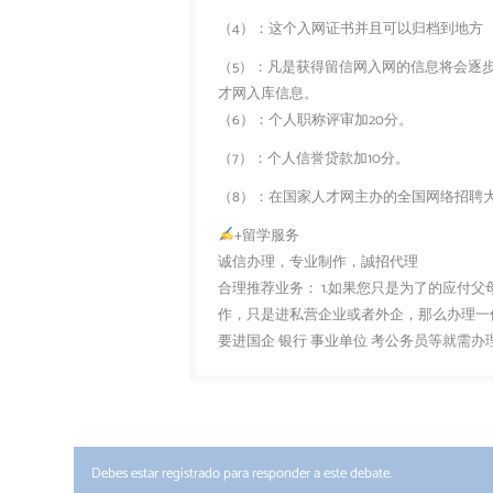
（4）：这个入网证书并且可以归档到地方
（5）：凡是获得留信网入网的信息将会逐
才网入库信息。
（6）：个人职称评审加20分。
（7）：个人信誉贷款加10分。
（8）：在国家人才网主办的全国网络招聘大
+留学服务
诚信办理，专业制作，誠招代理
合理推荐业务： 1.如果您只是为了的应付
作，只是进私营企业或者外企，那么办理一份
要进国企 银行 事业单位 考公务员等就需
Debes estar registrado para responder a este debate.