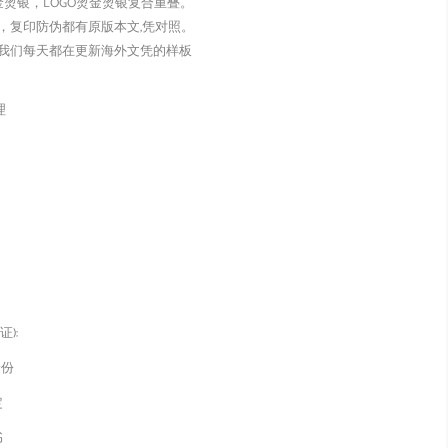
金烫银，LOGO烫金烫银复合重叠。
，复印防伪都有原版本文,凭对照。
我们每天都在更新海外文凭的样板
理
):
身份
定
书