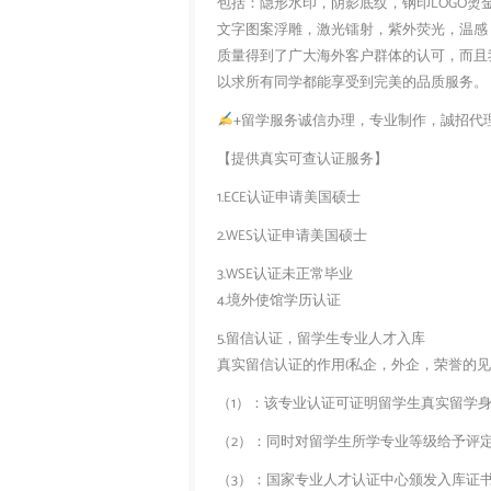
包括：隐形水印，阴影底纹，钢印LOGO烫
文字图案浮雕，激光镭射，紫外荧光，温感
质量得到了广大海外客户群体的认可，而且
以求所有同学都能享受到完美的品质服务。
+留学服务诚信办理，专业制作，誠招代
【提供真实可查认证服务】
1.ECE认证申请美国硕士
2.WES认证申请美国硕士
3.WSE认证未正常毕业
4.境外使馆学历认证
5.留信认证，留学生专业人才入库
真实留信认证的作用(私企，外企，荣誉的见证
（1）：该专业认证可证明留学生真实留学
（2）：同时对留学生所学专业等级给予评
（3）：国家专业人才认证中心颁发入库证